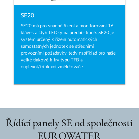
SE20
SE20 má pro snadné řízení a monitorování 16
kláves a čtyři LEDky na přední straně. SE20 je
systém určený k řízení automatických
samostatných jednotek se středními
provozními požadavky, tedy například pro naše
velké tlakové filtry typu TFB a
duplexní/triplexní změkčovače.
Řídící panely SE od společnosti
EUROWATER