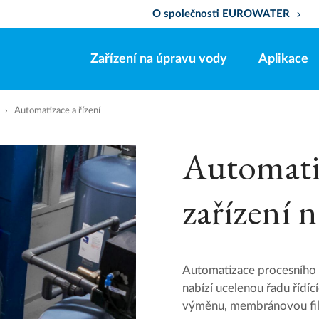
O společnosti EUROWATER
keyboard_arrow_down
Zařízení na úpravu vody
Aplikace
Automatizace a řízení
Automatiz
zařízení 
Automatizace procesního 
nabízí ucelenou řadu řídíc
výměnu, membránovou filt