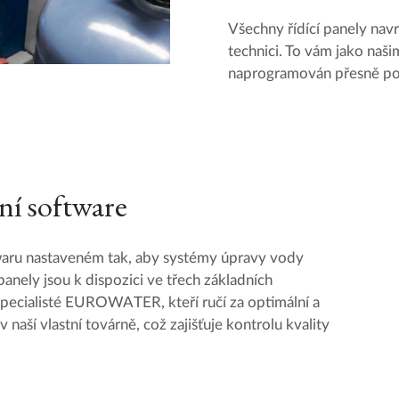
Všechny řídící panely navrh
technici. To vám jako našim
naprogramován přesně pod
ní software
ftwaru nastaveném tak, aby systémy úpravy vody
anely jsou k dispozici ve třech základních
ecialisté EUROWATER, kteří ručí za optimální a
v naší vlastní továrně, což zajišťuje kontrolu kvality