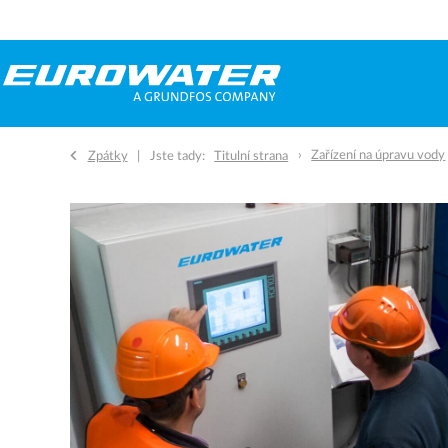
Zařízení na úpravu vody
Zpátky
Jste tady:
Titulní strana