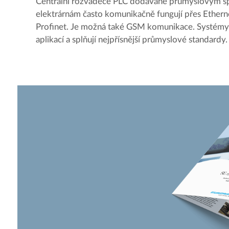
Centrální rozvaděče PLC dodávané průmyslovým s
elektrárnám často komunikačně fungují přes Ethern
Profinet. Je možná také GSM komunikace. Systémy na
aplikací a splňují nejpřísnější průmyslové standardy.