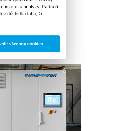
e spolehlivý provoz.
, inzerci a analýzy. Partneři
li v důsledku toho, že
nci
olit všechny cookies