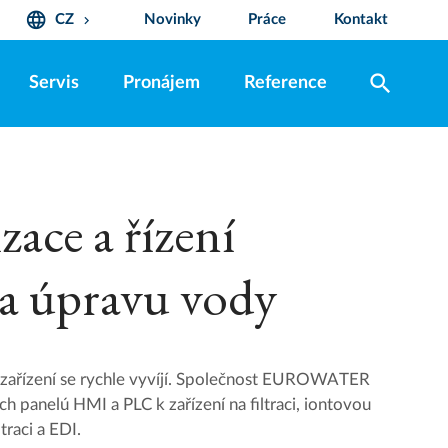
language
CZ
Novinky
Práce
Kontakt
keyboard_arrow_down
search
Servis
Pronájem
Reference
ace a řízení
na úpravu vody
zařízení se rychle vyvíjí. Společnost EUROWATER
ích panelú HMI a PLC k zařízení na filtraci, iontovou
raci a EDI.