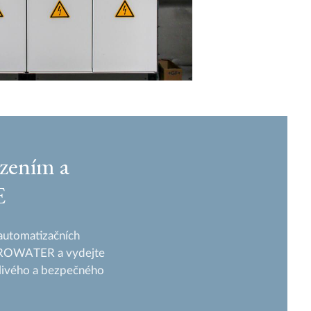
ízením a
E
a automatizačních
UROWATER a vydejte
hlivého a bezpečného