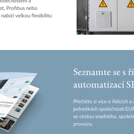
polečnostem a
et, Profibus nebo
bízí velkou flexibilitu
Seznamte se s ř
automatizací S
Přečtěte si více o řídících 
jednotkách společnosti E
se cestou snadného, spole
provozu.