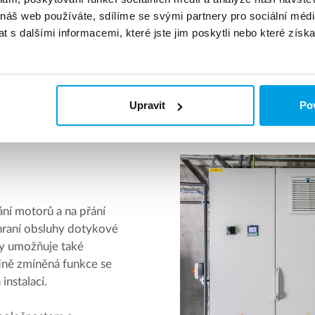
na mobilní telefon. Tímto způsobem operativně zajistít
 náš web používáte, sdílíme se svými partnery pro sociální média
 s dalšími informacemi, které jste jim poskytli nebo které získa
Přečtěte si více o naší údržbě založené na preve
Upravit
Pov
ání motorů a na přání
hraní obsluhy dotykové
y umožňuje také
dně zmíněná funkce se
instalací.