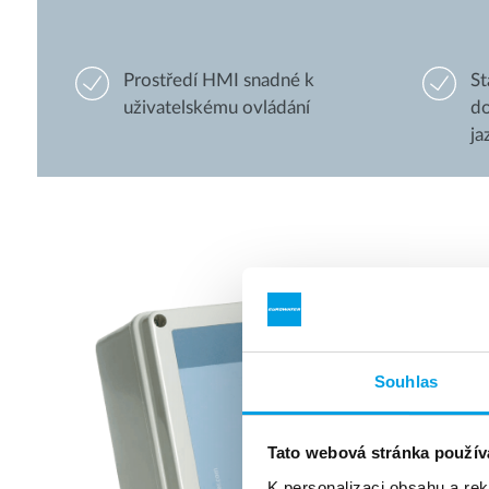
Prostředí HMI snadné k
St
uživatelskému ovládání
do
ja
Souhlas
Tato webová stránka použív
K personalizaci obsahu a re