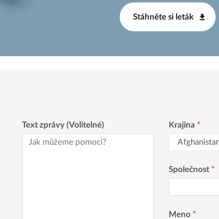
Stáhněte si leták
Text zprávy (Volitelné)
Krajina
*
Společnost
*
Meno
*