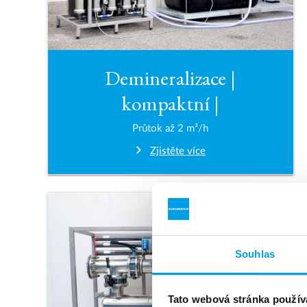
Demineralizace |
kompaktní |
Průtok až 2 m³/h
Zjistěte více
Souhlas
Tato webová stránka použív