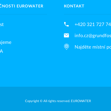
ČNOSTI EUROWATER
KONTAKT
phone
st
+420 321 727 7
email
info.cz@grundfo
ujeme
Najděte místní 
NA
Copyright © All rights reserved. EUROWATER