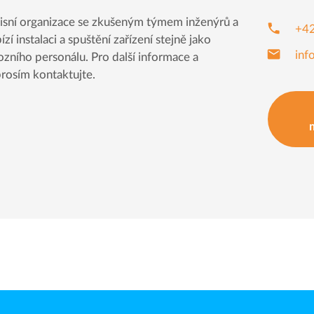
isní organizace se zkušeným týmem inženýrů a
phone
+42
zí instalaci a spuštění zařízení stejně jako
mail
inf
zního personálu. Pro další informace a
prosím kontaktujte.