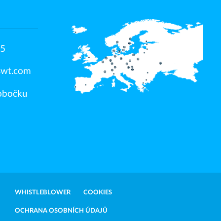
45
swt.com
pobočku
WHISTLEBLOWER
COOKIES
OCHRANA OSOBNÍCH ÚDAJŮ