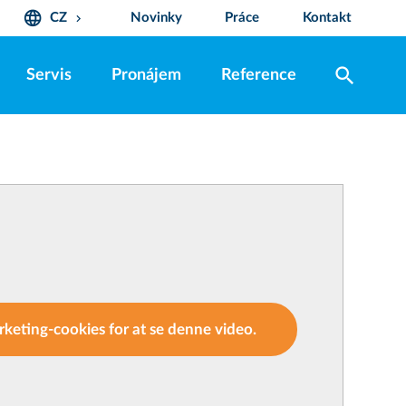
language
CZ
Novinky
Práce
Kontakt
keyboard_arrow_down
search
Servis
Pronájem
Reference
keting-cookies for at se denne video.