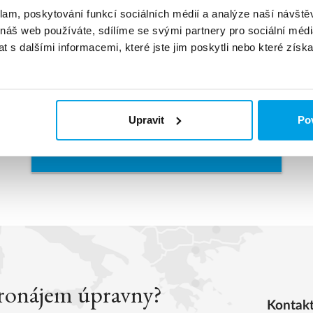
klam, poskytování funkcí sociálních médií a analýze naší návšt
 náš web používáte, sdílíme se svými partnery pro sociální média
 s dalšími informacemi, které jste jim poskytli nebo které získa
Mixed bed
Upravit
Pov
Vodivost pod 0,2 μS/cm
Zjistěte více
pronájem úpravny?
Kontakt