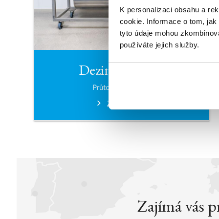
K personalizaci obsahu a re
cookie. Informace o tom, jak
tyto údaje mohou zkombinovat
používáte jejich služby.
Dezinfekce UV
Průtok až 99 m³/h
Zjistěte více
Zajímá vás 