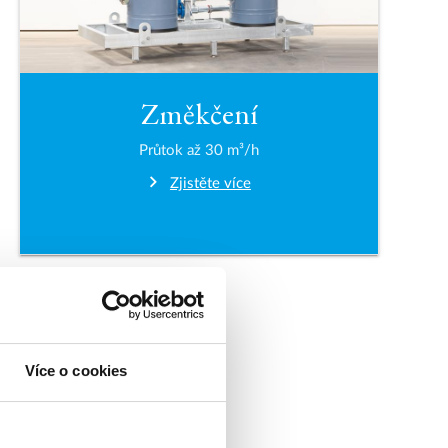
Změkčení
Průtok až 30 m³/h
Zjistěte více
Více o cookies