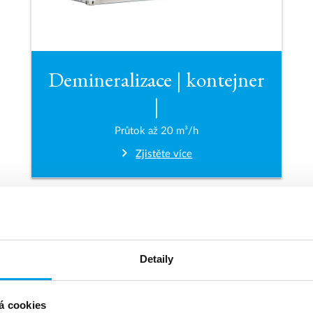
Demineralizace | kontejner
|
Průtok až 20 m³/h
Zjistěte více
Detaily
á cookies