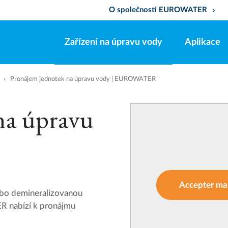
O společnosti EUROWATER
keyboard_arrow_down
Zařízení na úpravu vody
Aplikace
Pronájem jednotek na úpravu vody | EUROWATER
na úpravu
Accepter mar
ebo demineralizovanou
R nabízí k pronájmu