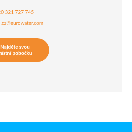
0 321 727 745
o.cz@eurowater.com
Najděte svou
místní pobočku