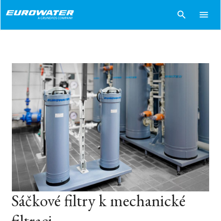
search
menu
Sáčkové filtry k mechanické
filtraci