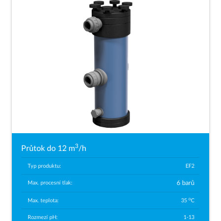
3
Průtok do 12 m
/h
Typ produktu:
EF2
Max. procesní tlak:
6 barů
o
Max. teplota:
35
C
Rozmezí pH:
1-13