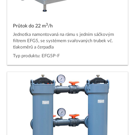
3
Průtok do 22 m
/h
Jednotka namontovaná na rámu s jedním sáčkovým
filtrem EFG5, se systémem svařovaných trubek vč.
tlakoměrů a čerpadla
Typ produktu: EFG5P-F