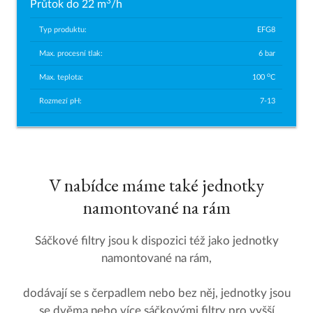
3
Průtok do 22 m
/h
Typ produktu:
EFG8
Max. procesní tlak:
6 bar
o
Max. teplota:
100
C
Rozmezí pH:
7-13
V nabídce máme také jednotky
namontované na rám
Sáčkové filtry jsou k dispozici též jako jednotky
namontované na rám,
dodávají se s čerpadlem nebo bez něj, jednotky jsou
se dvěma nebo více sáčkovými filtry pro vyšší