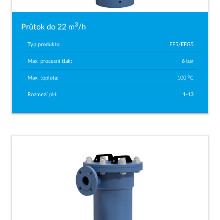
3
Průtok do 22 m
/h
Typ produktu:
EF5/EFG5
Max. procesní tlak:
6 bar
o
Max. teplota:
100
C
Rozmezí pH:
1-13