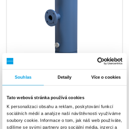
3
Průtok do 22 m
/h
Souhlas
Detaily
Více o cookies
Typ produktu:
EFG7
Max. procesní tlak:
16 bar
Tato webová stránka používá cookies
o
Max. teplota:
100
C
K personalizaci obsahu a reklam, poskytování funkcí
sociálních médií a analýze naší návštěvnosti využíváme
Rozmezí pH:
7-13
soubory cookie. Informace o tom, jak náš web používáte,
sdílíme se svými partnery pro sociální média, inzerci a