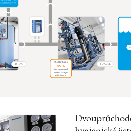
Dvouprůchodo
hygienická jist