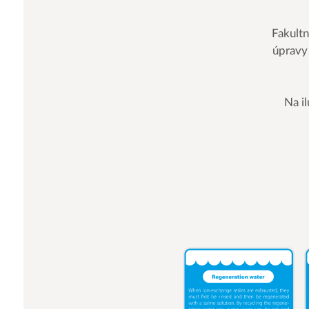
Fakult
úpravy 
Na il