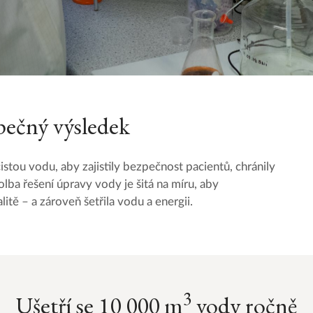
pečný výsledek
stou vodu, aby zajistily bezpečnost pacientů, chránily
olba řešení úpravy vody je šitá na míru, aby
tě – a zároveň šetřila vodu a energii.
3
Ušetří se 10 000 m
vody ročně