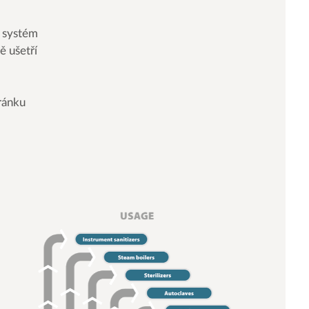
 systém
ě ušetří
tránku