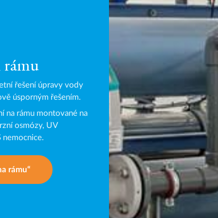
m rámu
tní řešení úpravy vody
ově úsporným řešením.
ení na rámu montované na
erzní osmózy, UV
S nemocnice.
 na rámu“