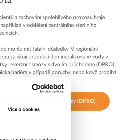
acientů a zachování spolehlivého provozu hraje
 například v oddělení centrálního sterilního
cnicích.
de mohlo mít fatální důsledky. V regionální
gu zajišťují produkci demineralizované vody v
otky reverzní osmózy s dvojím průchodem (DPRO).
ická bariéra v případě poruchy, nebo když probíhá
 dvouprůchodové reverzní osmózy (DPRO)
Více o cookies
ěvnosti využíváme soubory