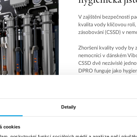
V zajištění bezpečnosti p
kvalita vody klíčovou roli,
zásobování (CSSD) v nemo
Zhoršení kvality vody by z
nemocnici v dánském Vibor
CSSD dvě nezávislé jedn
DPRO funguje jako hygien
nutná preventivní údržba.
Více si přečtete u
Detaily
á cookies
klam, poskytování funkcí sociálních médií a analýze naší návšt