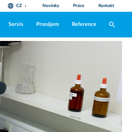
language
CZ
Novinky
Práce
Kontakt
keyboard_arrow_down
search
Servis
Pronájem
Reference