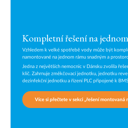
Kompletní řešení na jedno
Vzhledem k velké spotřebě vody může být komple
namontované na jednom rámu snadným a prostor
Jedna z největších nemocnic v Dánsku zvolila řeš
klíč. Zahrnuje změkčovací jednotku, jednotku rev
dezinfekční jednotku a řízení PLC připojené k BM
Více si přečtete v sekci „řešení montovaná