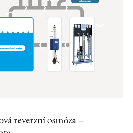
vá reverzní osmóza –
ota