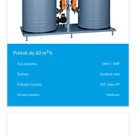
3/
Průtok do 60 m
h
Typ produktu:
SMH / SMP
Teplota:
Studená voda
Potrubní systém:
PVC nebo PP
Výroba solanky:
Možnost