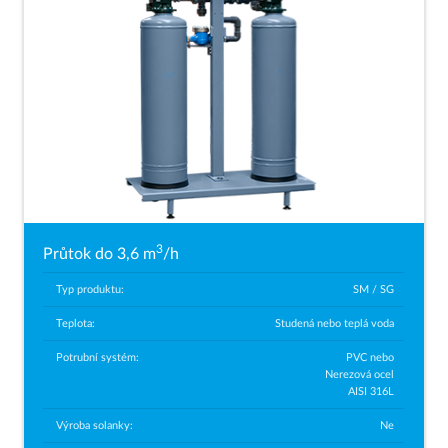
3
Průtok do 3,6 m
/h
Typ produktu:
SM / SG
Teplota:
Studená nebo teplá voda
Potrubní systém:
PVC nebo
Nerezová ocel
AISI 316L
Výroba solanky:
Ne