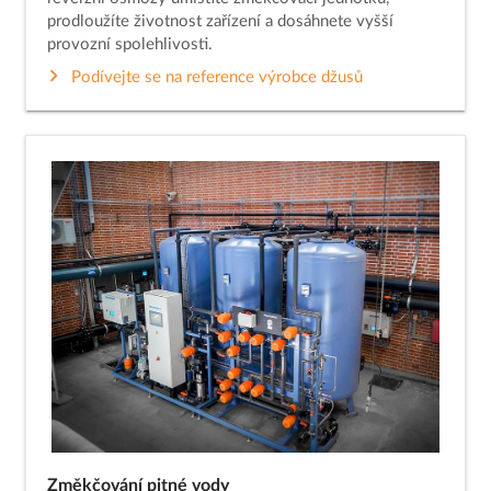
prodloužíte životnost zařízení a dosáhnete vyšší
provozní spolehlivosti.
Podívejte se na reference výrobce džusů
Změkčování pitné vody