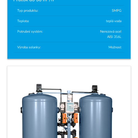
Typ produktu:
SMPG
Teplota:
teplá voda
Potrubní systém:
Nerezová ocel
AISI 316L
Výroba solanky:
Možnost