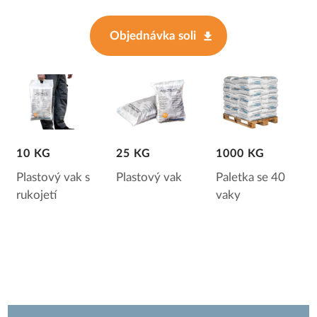
Objednávka soli
10 KG
25 KG
1000 KG
Plastový vak s
Plastový vak
Paletka se 40
rukojetí
vaky