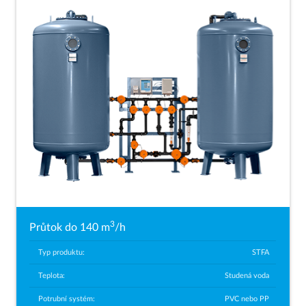
3
Průtok do 140 m
/h
Typ produktu:
STFA
Teplota:
Studená voda
Potrubní systém:
PVC nebo PP