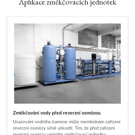
Aplikace změkčovacích jednotek
Změkčování vody před reverzní osmózou
Usazování vodního kamene může membránám zařízení
reverzní osmózy silně uškodit. Tím, že před zařízení
reverzní osmózy umístíte změkčovací jednotku,