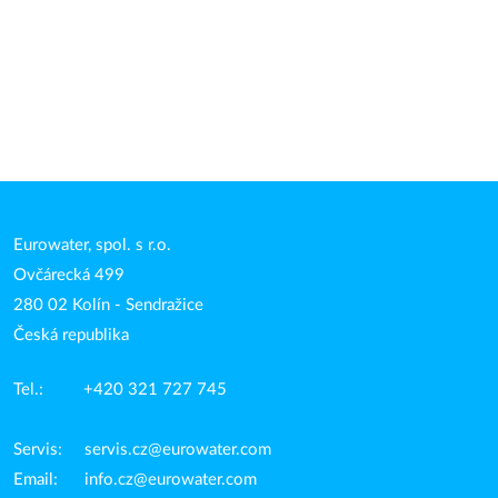
Eurowater, spol. s r.o.
Ovčárecká 499
280 02 Kolín - Sendražice
Česká republika
Tel.: +420 321 727 745
Servis:
servis.cz@eurowater.com
Email:
info.cz@eurowater.com