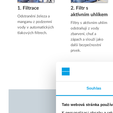
1. Filtrace
2. Filtr s
aktivním uhlíkem
Odstranění železa a
manganu z podzemní
Filtry s aktivním uhlím
vody v automatických
odstraňují z vody
tlakových filtrech.
zbarvení, chuť a
zápach a slouží jako
další bezpečnostní
prvek.
Souhlas
Podívejt
Tato webová stránka použív
K personalizaci obsahu a re