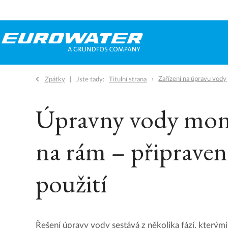
Zařízení na úpravu vody
Zpátky
Jste tady:
Titulní strana
Úpravny vody mon
na rám – připraven
použití
Řešení úpravy vody sestává z několika fází, kterými j