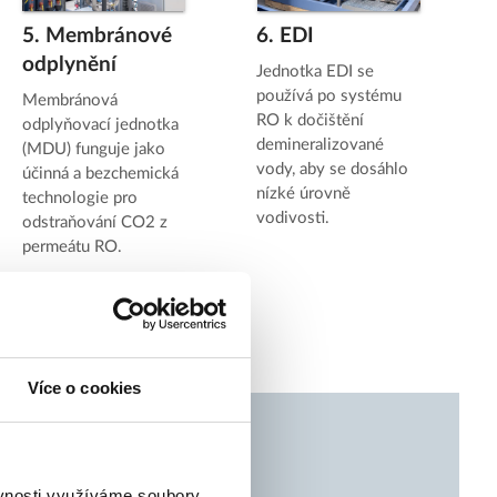
5. Membránové
6. EDI
odplynění
Jednotka EDI se
používá po systému
Membránová
RO k dočištění
odplyňovací jednotka
demineralizované
(MDU) funguje jako
vody, aby se dosáhlo
účinná a bezchemická
nízké úrovně
technologie pro
vodivosti.
odstraňování CO2 z
permeátu RO.
Více o cookies
u na rámu
ěvnosti využíváme soubory