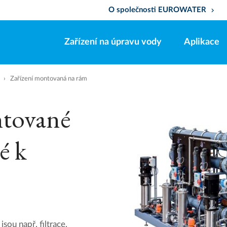
O společnosti EUROWATER
keyboard_arrow_down
Zařízení na úpravu vody
Aplikace
Zařízení montovaná na rám
tované
é k
sou např. filtrace,