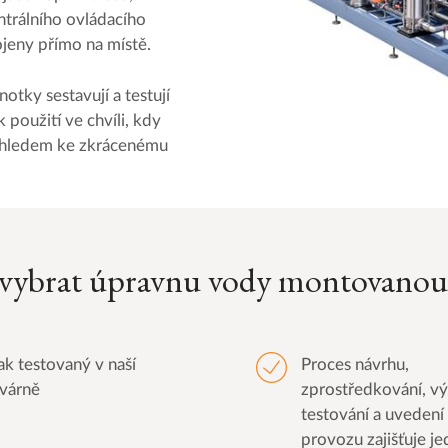
ntrálního ovládacího
jeny přímo na místě.
tky sestavují a testují
 použití ve chvíli, kdy
vzhledem ke zkrácenému
i vybrat úpravnu vody montovanou
ak testovaný v naší
Proces návrhu,
várně
zprostředkování, vý
testování a uvedení
provozu zajišťuje je