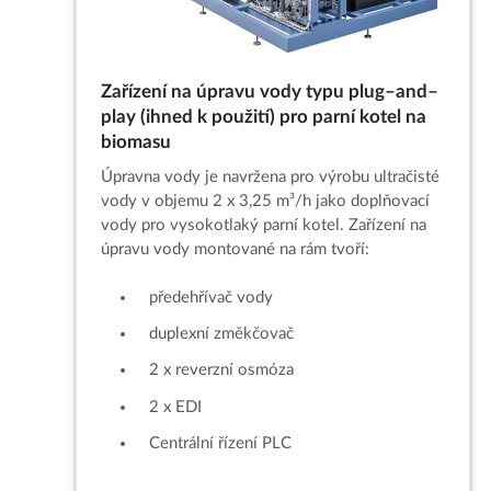
Zařízení na úpravu vody typu plug–and–
play (ihned k použití) pro parní kotel na
biomasu
Úpravna vody je navržena pro výrobu ultračisté
vody v objemu 2 x 3,25 m³/h jako doplňovací
vody pro vysokotlaký parní kotel. Zařízení na
úpravu vody montované na rám tvoří:
předehřívač vody
duplexní změkčovač
2 x reverzní osmóza
2 x EDI
Centrální řízení PLC