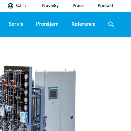
language
CZ
Novinky
Práce
Kontakt
keyboard_arrow_down
search
Servis
Pronájem
Reference