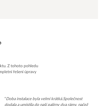
o
duktu. Z tohoto pohledu
mpletní řešení úpravy
“
Doba instalace byla velmi krátká.Společnost
dodala a umístila do naší palírny dva rámy, načež