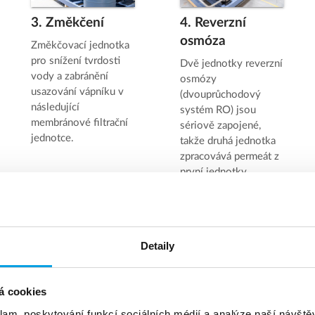
3. Změkčení
4. Reverzní
osmóza
Změkčovací jednotka
pro snížení tvrdosti
Dvě jednotky reverzní
vody a zabránění
osmózy
usazování vápníku v
(dvouprůchodový
následující
systém RO) jsou
membránové filtrační
sériově zapojené,
jednotce.
takže druhá jednotka
zpracovává permeát z
první jednotky.
Detaily
e se na úpravnu vody namontovano
á cookies
klam, poskytování funkcí sociálních médií a analýze naší návšt