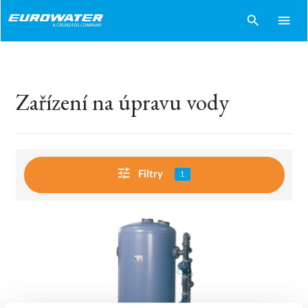
search
menu
Zařízení na úpravu vody
tune
Filtry
1