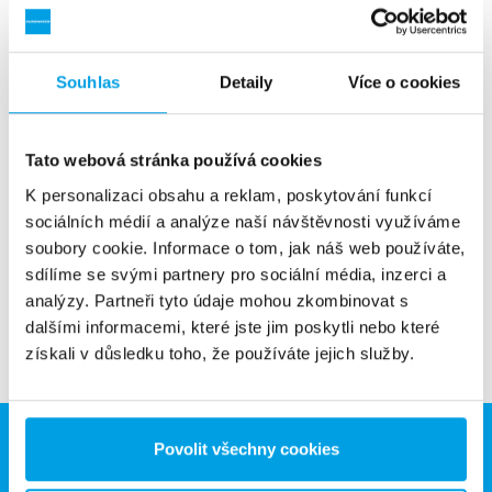
Souhlas
Detaily
Více o cookies
Filtr s aktivním uhlím
Tato webová stránka používá cookies
Uhlíková filtrace za účelem odstranění pesticidů, volného
K personalizaci obsahu a reklam, poskytování funkcí
chlóru, chuti a zápachu.
sociálních médií a analýze naší návštěvnosti využíváme
soubory cookie. Informace o tom, jak náš web používáte,
Vidět víc
sdílíme se svými partnery pro sociální média, inzerci a
analýzy. Partneři tyto údaje mohou zkombinovat s
dalšími informacemi, které jste jim poskytli nebo které
získali v důsledku toho, že používáte jejich služby.
Povolit všechny cookies
Eurowater, spol. s r.o.