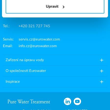
Ovčárecká 499
Upravit
280 02 Kolín - Sendražice
Česká republika
Tel.: +420 321 727 745
Servis:
servis.cz@eurowater.com
Email:
info.cz@eurowater.com
add
Zařízení na úpravu vody
add
O společnosti Eurowater
add
Inspirace