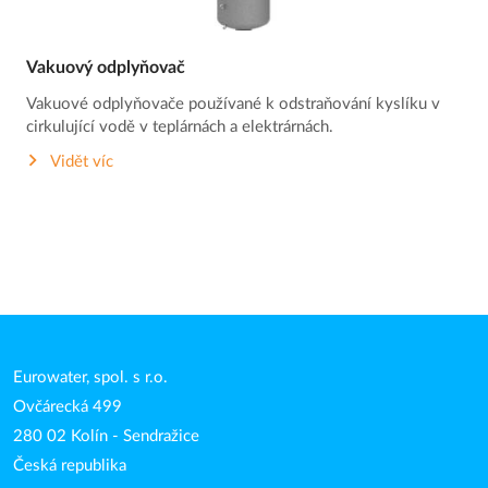
Vakuový odplyňovač
Vakuové odplyňovače používané k odstraňování kyslíku v
cirkulující vodě v teplárnách a elektrárnách.
Vidět víc
Eurowater, spol. s r.o.
Ovčárecká 499
280 02 Kolín - Sendražice
Česká republika