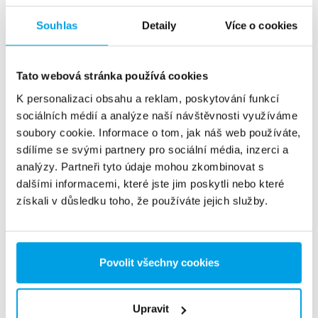
Souhlas
Detaily
Více o cookies
Termický odplyňovač
Tato webová stránka používá cookies
Termické odplyňovače používané ke snížení obsahu kyslíku
K personalizaci obsahu a reklam, poskytování funkcí
v napájecí vodě pro parní kotle.
sociálních médií a analýze naší návštěvnosti využíváme
Vidět víc
soubory cookie. Informace o tom, jak náš web používáte,
sdílíme se svými partnery pro sociální média, inzerci a
analýzy. Partneři tyto údaje mohou zkombinovat s
dalšími informacemi, které jste jim poskytli nebo které
získali v důsledku toho, že používáte jejich služby.
Povolit všechny cookies
Upravit