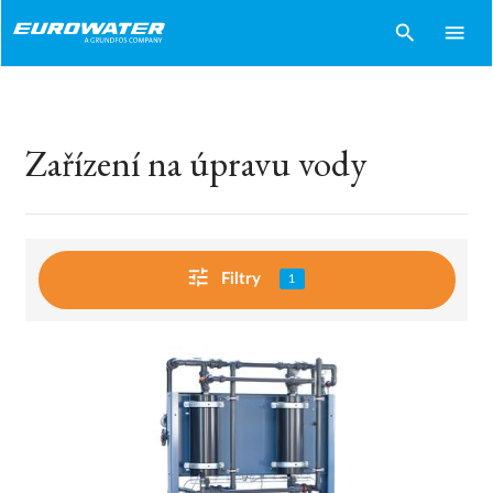
search
menu
Zařízení na úpravu vody
tune
Filtry
1