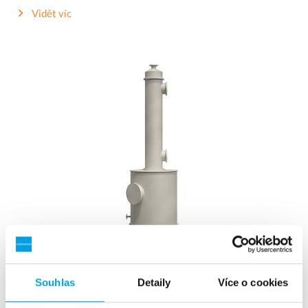
Vidět víc
Odplyňovač CO₂
Odplyňovač CO₂ pro odstranění volného oxidu uhličitého.
Souhlas
Detaily
Více o cookies
Vidět víc