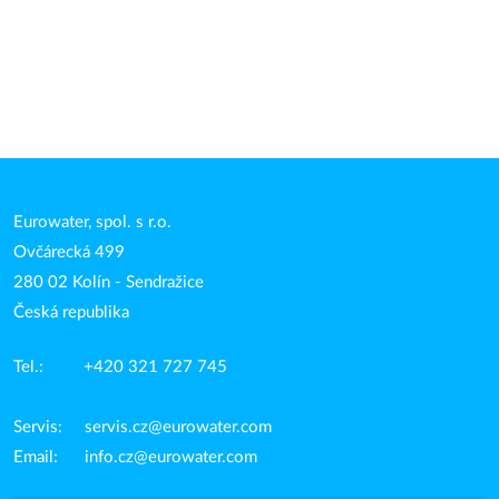
Eurowater, spol. s r.o.
Ovčárecká 499
280 02 Kolín - Sendražice
Česká republika
Tel.: +420 321 727 745
Servis:
servis.cz@eurowater.com
Email:
info.cz@eurowater.com