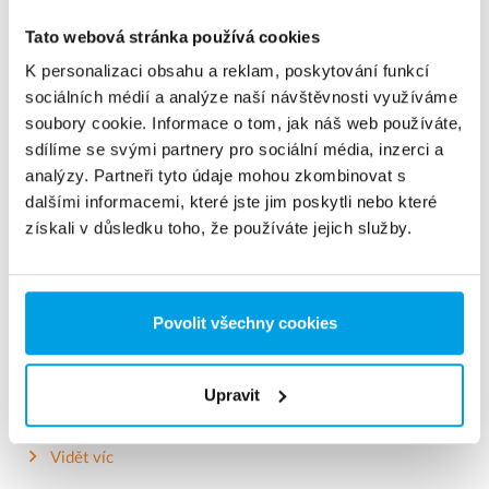
Tato webová stránka používá cookies
K personalizaci obsahu a reklam, poskytování funkcí
sociálních médií a analýze naší návštěvnosti využíváme
soubory cookie. Informace o tom, jak náš web používáte,
sdílíme se svými partnery pro sociální média, inzerci a
analýzy. Partneři tyto údaje mohou zkombinovat s
dalšími informacemi, které jste jim poskytli nebo které
získali v důsledku toho, že používáte jejich služby.
Povolit všechny cookies
Termický odplyňovač
Upravit
Termické odplyňovače používané ke snížení obsahu kyslíku
v napájecí vodě pro parní kotle.
Vidět víc