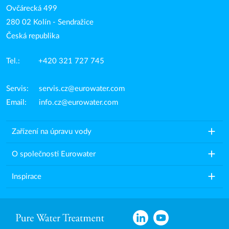
Ovčárecká 499
280 02 Kolín - Sendražice
Česká republika
Tel.: +420 321 727 745
Servis:
servis.cz@eurowater.com
Email:
info.cz@eurowater.com
add
Zařízení na úpravu vody
add
O společnosti Eurowater
add
Inspirace