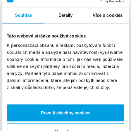
Souhlas
Detaily
Více o cookies
Pomocí řízení SE40 je možné shromažďovat vybrané
parametry procesu v reálném čase, zejména vodivost,
průtok a tlak. Data se prezentují prostřednictvím
Tato webová stránka používá cookies
tabulek a grafů na intuitivní barevné dotykové
obrazovce.
K personalizaci obsahu a reklam, poskytování funkcí
sociálních médií a analýze naší návštěvnosti využíváme
soubory cookie. Informace o tom, jak náš web používáte,
Řízení SE40 navrhli a vyvinuli techničtí inženýři
sdílíme se svými partnery pro sociální média, inzerci a
společnosti EUROWATER. Na základě mnohaletých
analýzy. Partneři tyto údaje mohou zkombinovat s
profesních zkušeností vypracovali flexibilní software,
dalšími informacemi, které jste jim poskytli nebo které
který lze nakonfigurovat na míru – přesně podle
získali v důsledku toho, že používáte jejich služby.
specifických potřeb zákazníků. Naši kvalifikovaní
servisní technici přitom poskytnou kvalifikovanou
podporu. Když dojde k nepředvídatelné události, vždy
se snažíme o zachování provozní spolehlivosti.
Povolit všechny cookies
Více informací k řízení SE40