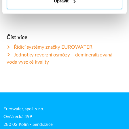
Upravit
Číst více
Řídící systémy značky EUROWATER
Jednotky reverzní osmózy – demineralizovaná
voda vysoké kvality
Eurowater, spol. s r.o.
Ovčárecká 499
280 02 Kolín - Sendražice