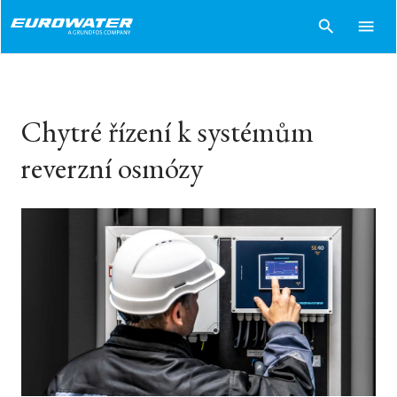
search
menu
Chytré řízení k systémům
reverzní osmózy