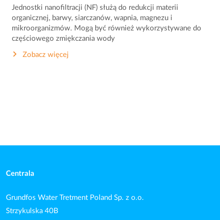
Jednostki nanofiltracji (NF) służą do redukcji materii
organicznej, barwy, siarczanów, wapnia, magnezu i
mikroorganizmów. Mogą być również wykorzystywane do
częściowego zmiękczania wody
Zobacz więcej
Centrala
Grundfos Water Tretment Poland Sp. z o.o.
Strzykulska 40B