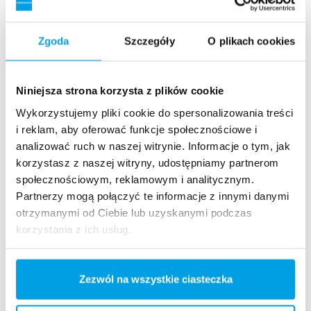
Stacja zmiękczania
Zgoda
Szczegóły
O plikach cookies
Stacje zmiękczania do usuwania rozpuszczonych soli wapnia
i magnezu, które odpowiadają za twardość wody.
Zobacz więcej
Niniejsza strona korzysta z plików cookie
Wykorzystujemy pliki cookie do spersonalizowania treści
i reklam, aby oferować funkcje społecznościowe i
analizować ruch w naszej witrynie. Informacje o tym, jak
korzystasz z naszej witryny, udostępniamy partnerom
społecznościowym, reklamowym i analitycznym.
Partnerzy mogą połączyć te informacje z innymi danymi
otrzymanymi od Ciebie lub uzyskanymi podczas
korzystania z ich usług.
Zezwól na wszystkie ciasteczka