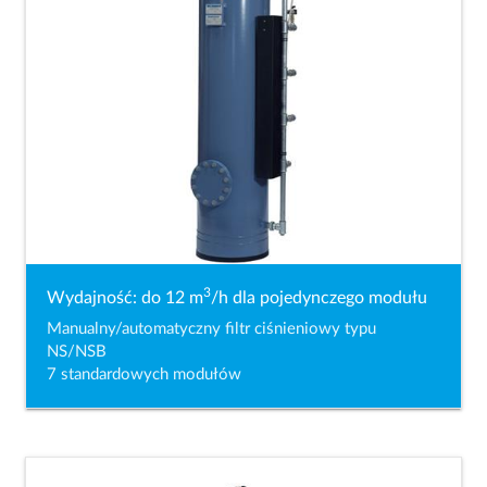
3
Wydajność: do 12 m
/h dla pojedynczego modułu
Manualny/automatyczny filtr ciśnieniowy typu
NS/NSB
7 standardowych modułów