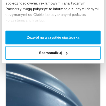
społecznościowym, reklamowym i analitycznym.
Partnerzy mogą połączyć te informacje z innymi danymi
Powlekane
otrzymanymi od Ciebie lub uzyskanymi podczas
Wewnątrz
korzystania z ich usług.
Zbiorniki filtrów mogą być pozbawione pokrycia lub
zostać pokryte powłoką dobraną do danego
Zezwól na wszystkie ciasteczka
zastosowania. Mogą również zostać uwzględnione
specyficzne wymagania higieniczne i wymagania
zatwierdzenia dla jakości wody pitnej.
Spersonalizuj