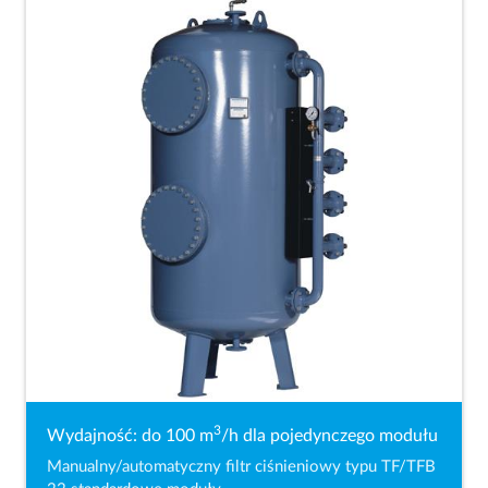
3
Wydajność: do 100 m
/h dla pojedynczego modułu
Manualny/automatyczny filtr ciśnieniowy typu TF/TFB