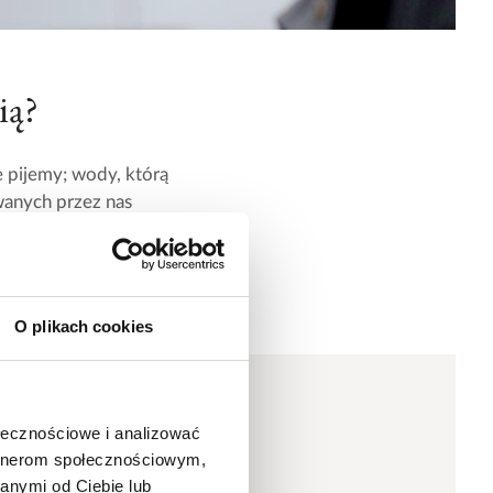
ią?
 pijemy; wody, którą
wanych przez nas
 możemy żyć bez wody,
O plikach cookies
ołecznościowe i analizować
artnerom społecznościowym,
anymi od Ciebie lub