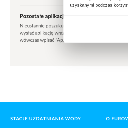
uzyskanymi podczas korzysta
Pozostałe aplikacje
Nieustannie poszukujemy nowych współpracownik
wysłać aplikację wraz ze swoim CV na adres
info.p
wówczas wpisać "Aplikacja- pozostałe" jako temat
STACJE UZDATNIANIA WODY
O EURO