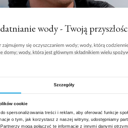
datnianie wody - Twoją przyszłośc
r zajmujemy się oczyszczaniem wody; wody, którą codziennie
 domy; wody, która jest głównym składnikiem wielu spoży
ienianej w parę; wody używanej do mycia. Jako ludzie, nie
a ona musi być czysta!
Szczegóły
 plików cookie
do spersonalizowania treści i reklam, aby oferować funkcje sp
ormacje o tym, jak korzystasz z naszej witryny, udostępniamy p
Partnerzy mogą połączyć te informacje z innymi danymi otrzym