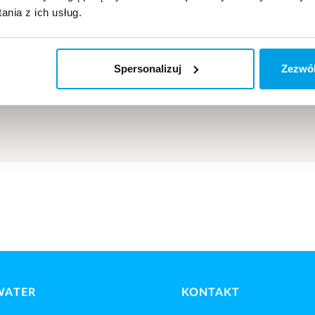
nia z ich usług.
ów i zawsze możesz
Spersonalizuj
Zezwól
l@eurowater.com
. Proszę
 wiadomości.
WATER
KONTAKT