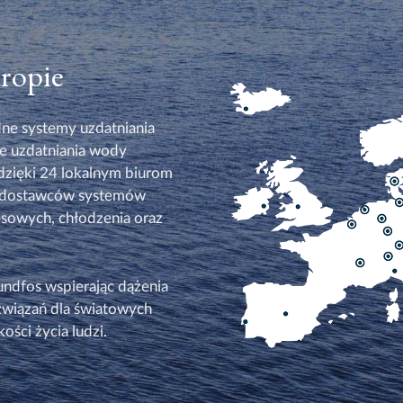
uropie
ne systemy uzdatniania
ie uzdatniania wody
dzięki 24 lokalnym biurom
ch dostawców systemów
sowych, chłodzenia oraz
dfos wspierając dążenia
związań dla światowych
ści życia ludzi.