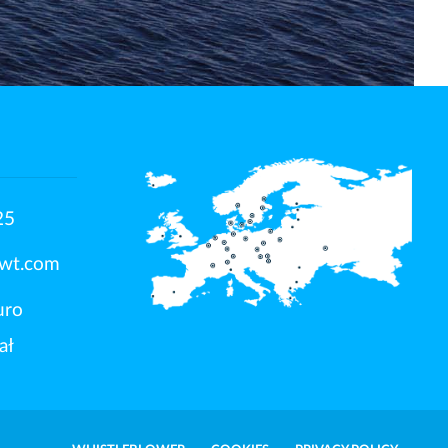
25
swt.com
uro
ał