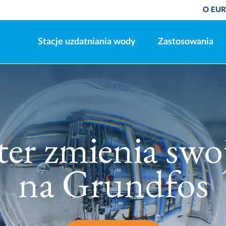
O EU
Stacje uzdatniania wody
Zastosowania
Oszczędzaj wod
i energię
Systemy uzdatniania wody, które wymagają
najmniejszego możliwego do uzyskania zużycia
zasobów i w sposób minimalny wpływają na