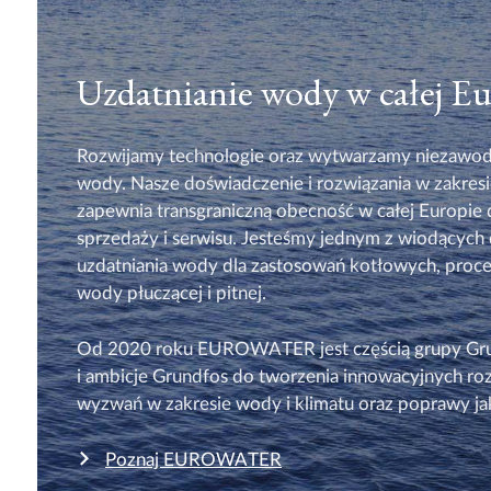
Uzdatnianie wody w całej E
Rozwijamy technologie oraz wytwarzamy niezawod
wody. Nasze doświadczenie i rozwiązania w zakres
zapewnia transgraniczną obecność w całej Europie 
sprzedaży i serwisu. Jesteśmy jednym z wiodący
uzdatniania wody dla zastosowań kotłowych, proce
wody płuczącej i pitnej.
Od 2020 roku EUROWATER jest częścią grupy Grun
i ambicje Grundfos do tworzenia innowacyjnych ro
wyzwań w zakresie wody i klimatu oraz poprawy jako
Poznaj EUROWATER