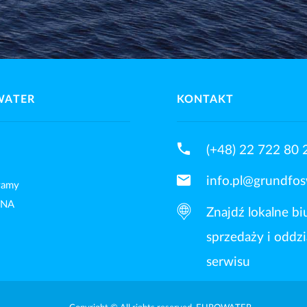
WATER
KONTAKT
phone
(+48) 22 722 80 
mail
info.pl@grundfo
ałamy
DNA
Znajdź lokalne bi
sprzedaży i oddzi
serwisu