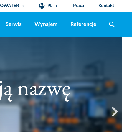
language
ROWATER
PL
Praca
Kontakt
keyboard_arrow_down
keyboard_arrow_down
search
Serwis
Wynajem
Referencje
ę