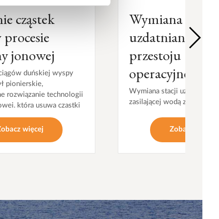
e cząstek
Wymiana stacji
procesie
uzdatniania wo
y jonowej
przestoju
operacyjnego
ciągów duńskiej wyspy
 pionierskie,
Wymiana stacji uzdatniania
 rozwiązanie technologii
zasilającej wodą zdeminera
wej, która usuwa cząstki
kocioł turbiny parowej nie j
pitnej.
Zainstalowanie rozwiązania
Zobacz więcej
Zobacz więcej
zasilającego wodą o odpowi
jakości na czas wymiany sta
zapewniło nieprzerwaną prac