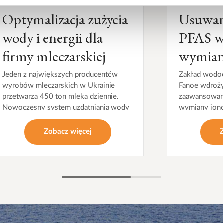
Optymalizacja zużycia
Usuwani
wody i energii dla
PFAS w 
firmy mleczarskiej
wymian
Jeden z największych producentów
Zakład wodo
wyrobów mleczarskich w Ukrainie
Fanoe wdrożył
przetwarza 450 ton mleka dziennie.
zaawansowane
Nowoczesny system uzdatniania wody
wymiany jono
optymalizuje pracę fabryki zmniejszając
PFAS z wody 
zużycie wody i energii.
Zobacz więcej