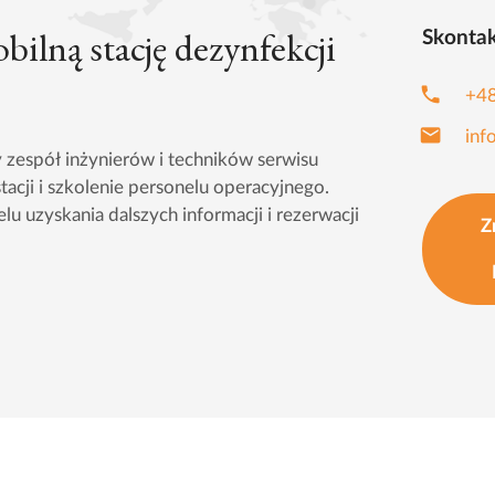
ilną stację dezynfekcji
Skontak
phone
+4
email
inf
zespół inżynierów i techników serwisu
tacji i szkolenie personelu operacyjnego.
lu uzyskania dalszych informacji i rezerwacji
Z