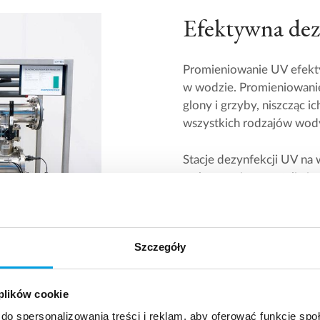
Efektywna dez
Promieniowanie UV efekty
w wodzie. Promieniowanie 
glony i grzyby, niszcząc 
wszystkich rodzajów wod
Stacje dezynfekcji UV na
wykonany jest ze stali ni
150 m³/h. Zapasowe lamp
Skontaktuj się aby 
Szczegóły
 plików cookie
do spersonalizowania treści i reklam, aby oferować funkcje sp