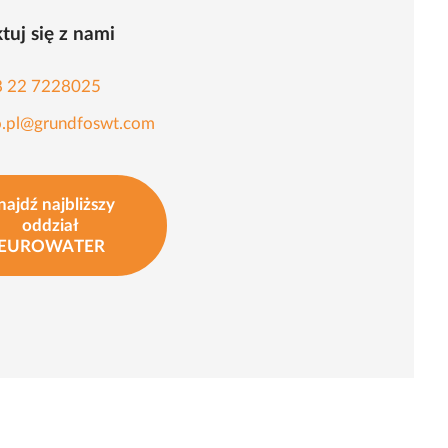
tuj się z nami
8 22 7228025
o.pl@grundfoswt.com
najdź najbliższy
oddział
EUROWATER