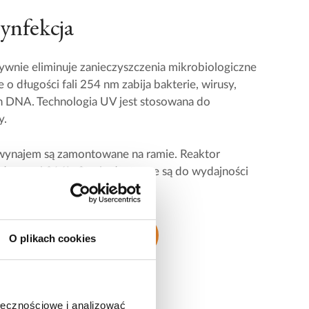
ynfekcja
wnie eliminuje zanieczyszczenia mikrobiologiczne
o długości fali 254 nm zabija bakterie, wirusy,
ich DNA. Technologia UV jest stosowana do
y.
 wynajem są zamontowane na ramie. Reaktor
erdzewnej 316L. Stacje dostępne są do wydajności
y UV są w cenie wynajmu.
uzyskać więcej informacji
O plikach cookies
ołecznościowe i analizować