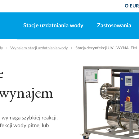
O EU
Stacje uzdatniania wody
Zastosowania
dy
Wynajem stacji uzdatniania wody
Stacja dezynfekcji UV | WYNAJEM
e
 wynajem
wymaga szybkiej reakcji.
kcji wody pitnej lub