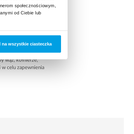
artnerom społecznościowym,
anymi od Ciebie lub
o montażu
 na wszystkie ciasteczka
ostarczana jest z
 szybkiego montażu.
 wąż, kołnierze,
i w celu zapewnienia