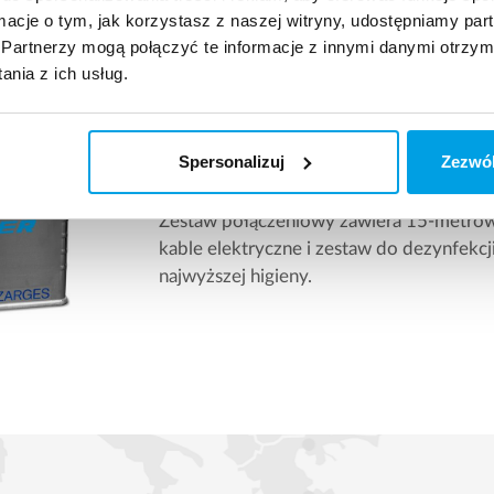
ormacje o tym, jak korzystasz z naszej witryny, udostępniamy p
Partnerzy mogą połączyć te informacje z innymi danymi otrzym
nia z ich usług.
Zestaw podłączeniowy dla łatweg
Spersonalizuj
Zezwól
Każda stacja dezynfekcji UV na wynajem d
zestawem podłączeniowym dla łatwego i
Zestaw połączeniowy zawiera 15-metrowy
kable elektryczne i zestaw do dezynfekcj
najwyższej higieny.