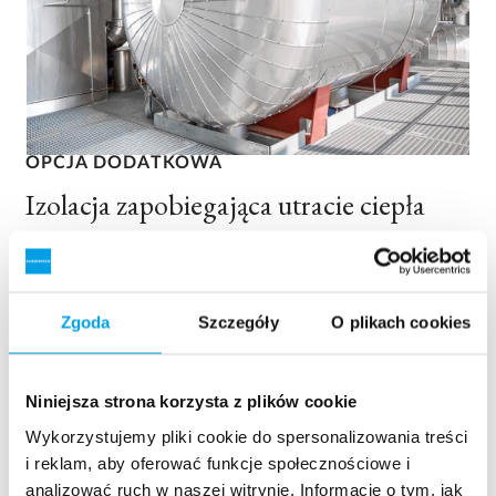
OPCJA DODATKOWA
Izolacja zapobiegająca utracie ciepła
Zapobiegaj kondensacji pary i utracie ciepła przez
izolację odgazowywacza i instalacji wody gorącej.
Odgazowywacz EUROWATER może zostać
Zgoda
Szczegóły
O plikach cookies
dostarczony izolowany przez 100 mm wełny
mineralnej z pokryciem aluminiowym.
Niniejsza strona korzysta z plików cookie
Wykorzystujemy pliki cookie do spersonalizowania treści
i reklam, aby oferować funkcje społecznościowe i
analizować ruch w naszej witrynie. Informacje o tym, jak