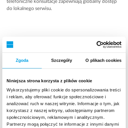
telefoniczne konsultacje zapewniają globalny dostęp
do lokalnego serwisu.
Stacja jako asystent serwisowy
Zgoda
Szczegóły
O plikach cookies
Sterowniki EUROWATER mają wbudowaną funkcję
Niniejsza strona korzysta z plików cookie
powiadamiania o konieczności przeglądu
serwisowego. Zapewnia to niezawodną pracę i stały
Wykorzystujemy pliki cookie do spersonalizowania treści
i reklam, aby oferować funkcje społecznościowe i
nadzór stacji uzdatniania w celu uniknięcia awarii.
analizować ruch w naszej witrynie. Informacje o tym, jak
korzystasz z naszej witryny, udostępniamy partnerom
Skontaktuj się z lokalnym biurem serwisu, aby
społecznościowym, reklamowym i analitycznym.
dowiedzieć się więcej o wariantach przeglądów
Partnerzy mogą połączyć te informacje z innymi danymi
konserwacyjnych.