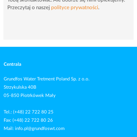
Tobą skontaktować. Ale dobrze się nimi opiekujemy.
Przeczytaj o naszej
polityce prywatności
.
Centrala
Grundfos Water Tretment Poland Sp. z o.o.
Strzykulska 40B
05-850 Piotrkówek Mały
Tel.: (+48) 22 722 80 25
Fax: (+48) 22 722 80 26
Mail:
info.pl@grundfoswt.com