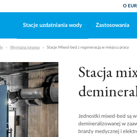
O EU
Stacje uzdatniania wody
Zastosowania
dy
Wymiana jonowa
Stacje Mixed-bed z regeneracją w miejscu pracy
Stacja mi
deminera
Jednostki mixed-bed są 
demineralizowanej w zaaw
branży medycznej i elektro