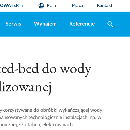
language
ROWATER
PL
Praca
Kontakt
keyboard_arrow_down
keyboard_arrow_down
search
Serwis
Wynajem
Referencje
xed-bed do wody
lizowanej
wykorzystywane do obróbki wykańczającej wody
ansowanych technologicznie instalacjach, np. w
nicznej, szpitalach, elektrowniach.