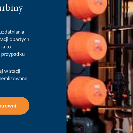
urbiny
uzdatniania
zacji opartych
ia to
w przypadku
 w stacji
eralizowanej
ktrowni