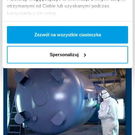
otrzymanymi od Ciebie lub uzyskanymi podczas
Warsztat stali nierdzewnej
korzystania z ich usług.
Unitex, Grudziądz
Polska
Zezwól na wszystkie ciasteczka
Spersonalizuj