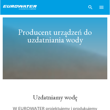
search
menu
Producent urządzeń do
uzdatniania wody
Uzdatniamy wodę
W EUROWATER projektujemy i produkujemy