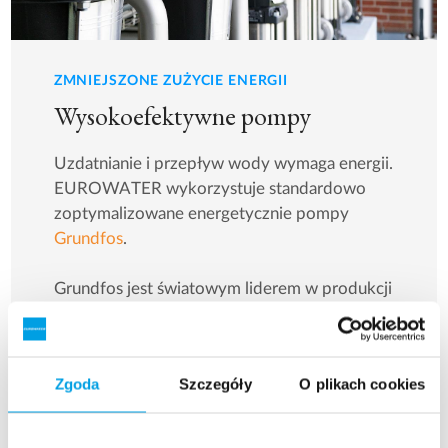
ZMNIEJSZONE ZUŻYCIE ENERGII
Wysokoefektywne pompy
Uzdatnianie i przepływ wody wymaga energii.
EUROWATER wykorzystuje standardowo
zoptymalizowane energetycznie pompy
Grundfos
.
Grundfos jest światowym liderem w produkcji
wysokoefektywnych pomp. Pompy
wykorzystują zaawansowane technologie
sterowania zmienną prędkością oraz regulacji
Zgoda
Szczegóły
O plikach cookies
częstotliwości dla sprostania wymaganiom
współczesnych systemów uzdatniania wody.