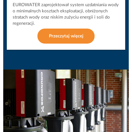
EUROWATER zaprojektował system uzdatniania wody
o minimalnych kosztach eksploatacji, obniżonych
stratach wody oraz niskim zużyciu energii i soli do
regeneracji.
Przeczytaj więcej