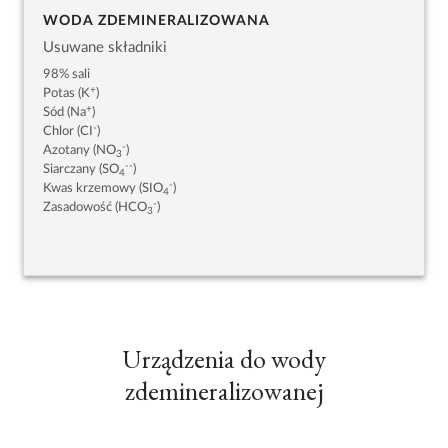
WODA ZDEMINERALIZOWANA
Usuwane składniki
98% sali
+
Potas (K
)
+
Sód (Na
)
-
Chlor (CI
)
-
Azotany (NO
)
3
--
Siarczany (SO
)
4
-
Kwas krzemowy (SIO
)
4
-
Zasadowość (HCO
)
3
Urządzenia do wody
zdemineralizowanej