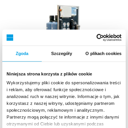
Zgoda
Szczegóły
O plikach cookies
Niniejsza strona korzysta z plików cookie
Kompaktowe stacje RO z filtracją wstępną
Wykorzystujemy pliki cookie do spersonalizowania treści
i reklam, aby oferować funkcje społecznościowe i
Kompletne stacje odwróconej osmozy z systemem
analizować ruch w naszej witrynie. Informacje o tym, jak
zmiękczania na ramie – gotowe do użycia. Wydajność do 2
korzystasz z naszej witryny, udostępniamy partnerom
m3/h.
społecznościowym, reklamowym i analitycznym.
Zobacz więcej
Partnerzy mogą połączyć te informacje z innymi danymi
otrzymanymi od Ciebie lub uzyskanymi podczas