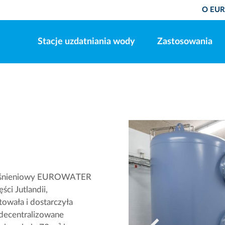
O EU
Stacje uzdatniania wody
Zastosowania
tr ciśnieniowy EUROWATER
ci Jutlandii,
wała i dostarczyła
zdecentralizowane