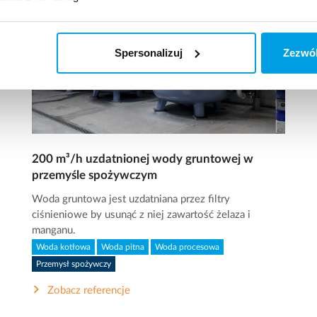
Spersonalizuj
Zezwól
200 m³/h uzdatnionej wody gruntowej w
przemyśle spożywczym
Woda gruntowa jest uzdatniana przez filtry
ciśnieniowe by usunąć z niej zawartość żelaza i
manganu.
Woda kotłowa
Woda pitna
Woda procesowa
Przemysł spożywczy
Zobacz referencje