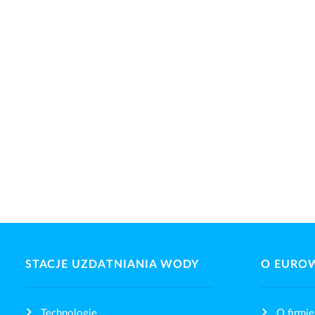
STACJE UZDATNIANIA WODY
O EURO
Technologie
O firmie