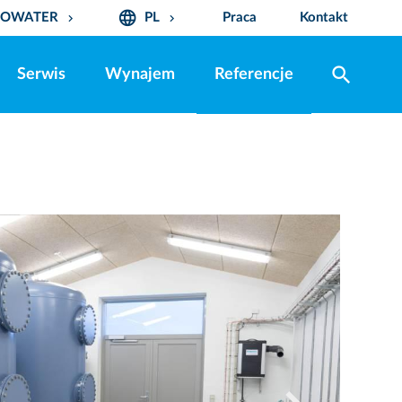
language
ROWATER
PL
Praca
Kontakt
keyboard_arrow_down
keyboard_arrow_down
search
Serwis
Wynajem
Referencje