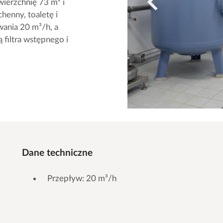
ierzchnię 73 m² i
henny, toaletę i
ania 20 m³/h, a
 filtra wstępnego i
Dane techniczne
Przepływ: 20 m³/h