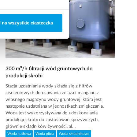
 na wszystkie ciasteczka
300 m³/h filtracji wód gruntowych do
produkcji skrobi
Stacja uzdatniania wody składa się z filtrów
ciśnieniowych do usuwania żelaza i manganu z
własnego magazynu wody gruntowej, która jest
następnie uzdatniana w jednostkach zmiękczania.
Woda jest wykorzystywana do udoskonalania
produkcji skrobi do zastosowań spożywczych,
głównie składników żywności, al...
Woda kotłowa
Woda pitna
Woda składnikowa