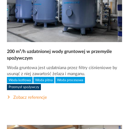
200 m³/h uzdatnionej wody gruntowej w przemyśle
spożywczym
Woda gruntowa jest uzdatniana przez filtry ciśnieniowe by
usunąć z niej zawartość żelaza i manganu.
Woda kotłowa
Woda pitna
Woda procesowa
Przemysł spożywczy
Zobacz referencje