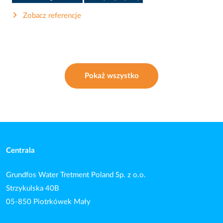
Zobacz referencje
Pokaż wszystko
Centrala
Grundfos Water Tretment Poland Sp. z o.o.
Strzykulska 40B
05-850 Piotrkówek Mały