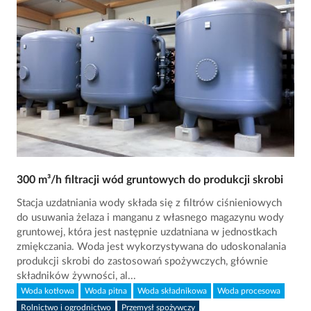
300 m³/h filtracji wód gruntowych do produkcji skrobi
Stacja uzdatniania wody składa się z filtrów ciśnieniowych
do usuwania żelaza i manganu z własnego magazynu wody
gruntowej, która jest następnie uzdatniana w jednostkach
zmiękczania. Woda jest wykorzystywana do udoskonalania
produkcji skrobi do zastosowań spożywczych, głównie
składników żywności, al...
Woda kotłowa
Woda pitna
Woda składnikowa
Woda procesowa
Rolnictwo i ogrodnictwo
Przemysł spożywczy