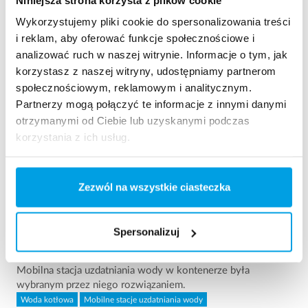
Pokazuje 3 z 154 Referencje
Wykorzystujemy pliki cookie do spersonalizowania treści
i reklam, aby oferować funkcje społecznościowe i
analizować ruch w naszej witrynie. Informacje o tym, jak
korzystasz z naszej witryny, udostępniamy partnerom
społecznościowym, reklamowym i analitycznym.
Partnerzy mogą połączyć te informacje z innymi danymi
otrzymanymi od Ciebie lub uzyskanymi podczas
korzystania z ich usług.
Zezwól na wszystkie ciasteczka
2 x 60 m³/h woda ultraczysta dla elektrowni - Stacja
Uzdatniania Wody w kon...
Spersonalizuj
Ten klient potrzebował zmodernizować istniejącą już stację
uzdatniania wody, jednak nie miał żadnego wolnego miejsca.
Mobilna stacja uzdatniania wody w kontenerze była
wybranym przez niego rozwiązaniem.
Woda kotłowa
Mobilne stacje uzdatniania wody