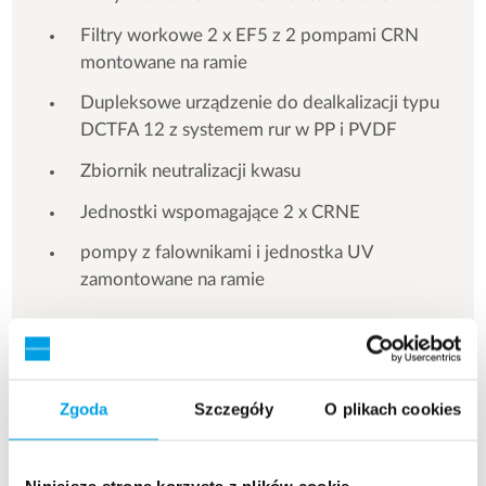
Filtry workowe 2 x EF5 z 2 pompami CRN
montowane na ramie
Dupleksowe urządzenie do dealkalizacji typu
DCTFA 12 z systemem rur w PP i PVDF
Zbiornik neutralizacji kwasu
Jednostki wspomagające 2 x CRNE
pompy z falownikami i jednostka UV
zamontowane na ramie
Zgoda
Szczegóły
O plikach cookies
Zobacz więcej referencji
Niniejsza strona korzysta z plików cookie