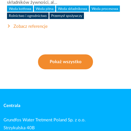
składników żywności, al...
Woda kotłowa
Woda pitna
Woda składnikowa
Woda procesowa
Rolnictwo i ogrodnictwo
Przemysł spożywczy
Zobacz referencje
Pokaż wszystko
Centrala
Grundfos Water Tretment Poland Sp. z o.o.
Strzykulska 40B