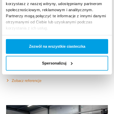
korzystasz z naszej witryny, udostępniamy partnerom
społecznościowym, reklamowym i analitycznym.
Partnerzy mogą połączyć te informacje z innymi danymi
otrzymanymi od Ciebie lub uzyskanymi podczas
korzystania z ich usług.
2 x 60 m³/h woda ultraczysta dla elektrowni - Stacja
Uzdatniania Wody w kon...
Ten klient potrzebował zmodernizować istniejącą już stację
Zezwól na wszystkie ciasteczka
uzdatniania wody, jednak nie miał żadnego wolnego miejsca.
Mobilna stacja uzdatniania wody w kontenerze była
wybranym przez niego rozwiązaniem.
Spersonalizuj
Woda kotłowa
Mobilne stacje uzdatniania wody
Ciepłownie i elektrownie
Zobacz referencje