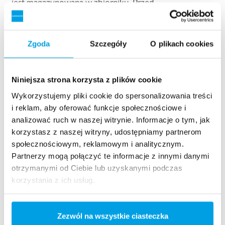
jest magazynowana w zbiorniku. Przed
rozprowadzeniem do odbiorców dodatkowo podlega
dezynfekcji UV.
Zgoda
Szczegóły
O plikach cookies
Niniejsza strona korzysta z plików cookie
Wykorzystujemy pliki cookie do spersonalizowania treści
i reklam, aby oferować funkcje społecznościowe i
analizować ruch w naszej witrynie. Informacje o tym, jak
korzystasz z naszej witryny, udostępniamy partnerom
społecznościowym, reklamowym i analitycznym.
Partnerzy mogą połączyć te informacje z innymi danymi
Ścisła współpraca
otrzymanymi od Ciebie lub uzyskanymi podczas
korzystania z ich usług.
Projekt jest wspierany przez duńskie Ministerstwo
Środowiska i Żywności w programie Rozwoju i
Promocji Technologii Środowiskowych (MUDP) i
Zezwól na wszystkie ciasteczka
wdrażany we współpracy z następującymi firmami.