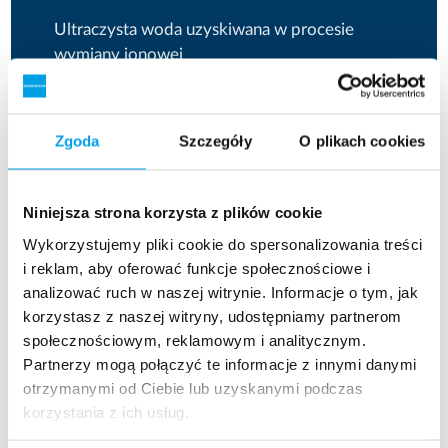
Ultraczysta woda uzyskiwana w procesie
wymiany jonowej
Duńska firma energetyczna Verdo dostarcza
prąd do 32 000 odbiorców i energię cieplną
Zgoda
Szczegóły
O plikach cookies
do 10 500 klientów. Zastosowany system
uzdatniania wody uzupełniającej wykorzystuje
technologię UPCORE™ do zasilania
Niniejsza strona korzysta z plików cookie
wysokociśnieniowego kotła parowego.
Wykorzystujemy pliki cookie do spersonalizowania treści
i reklam, aby oferować funkcje społecznościowe i
Technologia UPCORE™ zapewnia efektywne
analizować ruch w naszej witrynie. Informacje o tym, jak
zużycie chemikaliów do regeneracji oraz łączy
korzystasz z naszej witryny, udostępniamy partnerom
zalety demineralizacji w procesie wymiany
społecznościowym, reklamowym i analitycznym.
jonowej z regeneracją przeciwprądową.
Partnerzy mogą połączyć te informacje z innymi danymi
otrzymanymi od Ciebie lub uzyskanymi podczas
korzystania z ich usług.
Przeczytaj więcej o tej instalacji