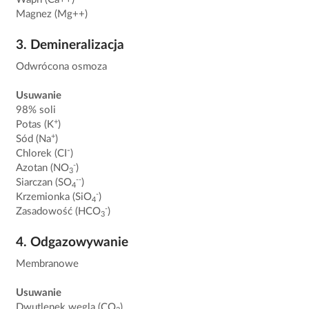
Magnez (Mg++)
3. Demineralizacja
Odwrócona osmoza
Usuwanie
98% soli
+
Potas (K
)
+
Sód (Na
)
-
Chlorek (CI
)
-
Azotan (NO
)
3
--
Siarczan (SO
)
4
-
Krzemionka (SiO
)
4
-
Zasadowość (HCO
)
3
4. Odgazowywanie
Membranowe
Usuwanie
Dwutlenek węgla (CO
)