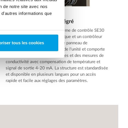
on de notre site avec nos
 d'autres informations que
Système de contrôle intégré
Le CU:RO est équipé d'un système de contrôle SE30
comprenant une armoire électrique et un contrôleur
riser tous les cookies
logique programmable (PLC). Le panneau de
commande est visible à l'avant de l'unité et comporte
des débitmètres, des manomètres et des mesures de
conductivité avec compensation de température et
signal de sortie 4-20 mA. La structure est standardisée
et disponible en plusieurs langues pour un accès
rapide et facile aux réglages des paramètres.