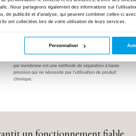
rafic. Nous partageons également des informations sur l'utilisati
, de publicité et d'analyse, qui peuvent combiner celles-ci avec
ils ont collectées lors de votre utilisation de leurs services.
Membranes d’osmose
Les unités d'osmose inverse (RO) sont utilisées afin
d’assurer une production d'eau déminéralisée et ce
Personnaliser
Auto
sans utiliser de produits chimiques. De plus, les unités
RO éliminent les pyrogènes, les microorganismes et
près de 90% des substances organiques. La filtration
par membrane est une méthode de séparation à haute
pression qui ne nécessite pas l’utilisation de produit
chimique.
rantit un fonctionnement fiable