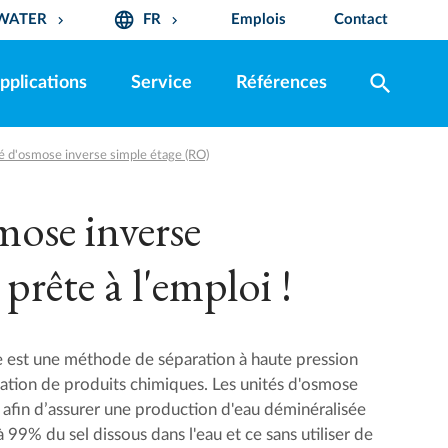
language
OWATER
FR
Emplois
Contact
keyboard_arrow_down
keyboard_arrow_down
search
pplications
Service
Références
é d'osmose inverse simple étage (RO)
mose inverse
prête à l'emploi !
e est une méthode de séparation à haute pression
lisation de produits chimiques. Les unités d'osmose
s afin d’assurer une production d'eau déminéralisée
 99% du sel dissous dans l'eau et ce sans utiliser de