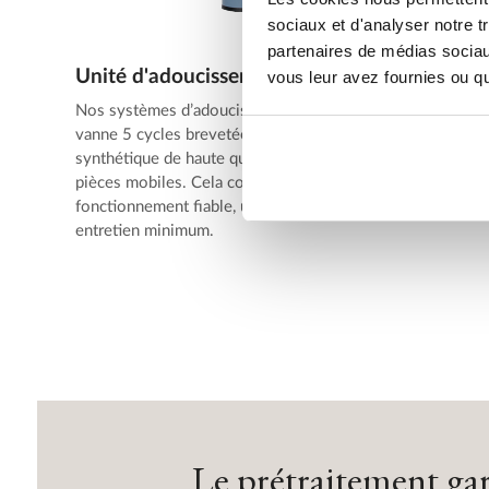
sociaux et d'analyser notre t
partenaires de médias sociaux
Unité d'adoucissement
vous leur avez fournies ou qu'
Nos systèmes d’adoucissements sont équipés de
vanne 5 cycles brevetée est fabriquée en matière
synthétique de haute qualité et comporte peu de
pièces mobiles. Cela confère à la vanne un
fonctionnement fiable, une grande longévité et un
entretien minimum.
Le prétraitement ga