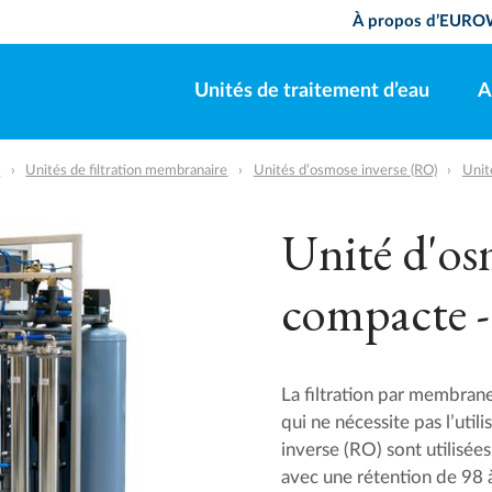
À propos d’EUR
Unités de traitement d’eau
A
u
Unités de filtration membranaire
Unités d’osmose inverse (RO)
Unit
Unité d'os
compacte - 
La filtration par membran
qui ne nécessite pas l’uti
inverse (RO) sont utilisée
avec une rétention de 98 à