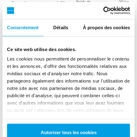
Poids de
20 kg.
Raccord
tuyau 1/2"
transport:
d'entrée /
sortie:
Raccord
1/2" BSP
d'entrée /
Dimensions:
Diamètre:
Consentement
Détails
À propos des cookies
sortie:
23 cm
Hauteur:
Dimensions:
Diamètre:
87 cm
Ce site web utilise des cookies.
30 cm
Hauteur:
Les cookies nous permettent de personnaliser le contenu
Télécharger les
92 cm
et les annonces, d'offrir des fonctionnalités relatives aux
instructions
médias sociaux et d'analyser notre trafic. Nous
Télécharger les
partageons également des informations sur l'utilisation de
instructions
notre site avec nos partenaires de médias sociaux, de
publicité et d'analyse, qui peuvent combiner celles-ci
avec d'autres informations que vous leur avez fournies
ou qu'ils ont collectées lors de votre utilisation de leurs
services.
Autoriser tous les cookies