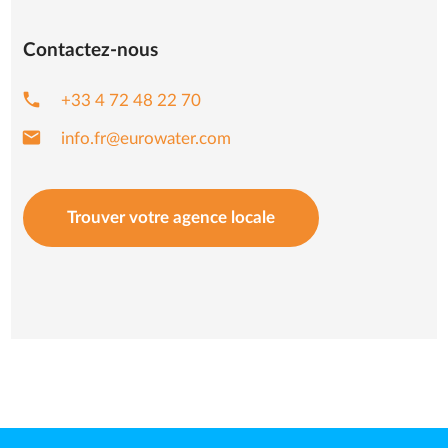
Contactez-nous
phone
+33 4 72 48 22 70
mail
info.fr@eurowater.com
Trouver votre agence locale