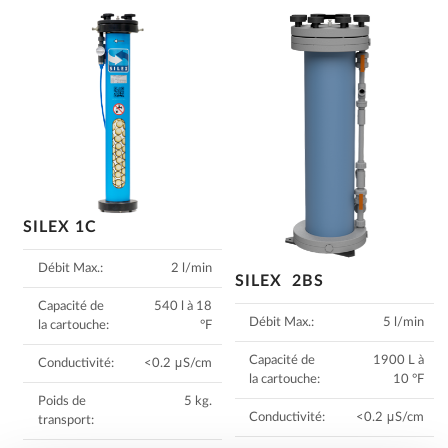
SILEX 1C
Débit Max.:
2 l/min
SILEX 2BS
Capacité de
540 l à 18
Débit Max.:
5 l/min
la cartouche:
°F
Capacité de
1900 L à
Conductivité:
<0.2 μS/cm
la cartouche:
10 °F
Poids de
5 kg.
Conductivité:
<0.2 μS/cm
transport: