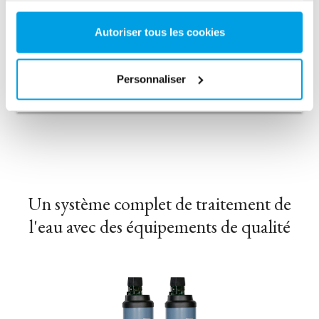
L'adoucissement, la déminéralisation et le dégazage
sont les clés d'un fonctionnement sans faille.
Autoriser tous les cookies
Personnaliser
En savoir plus
Un système complet de traitement de
l'eau avec des équipements de qualité