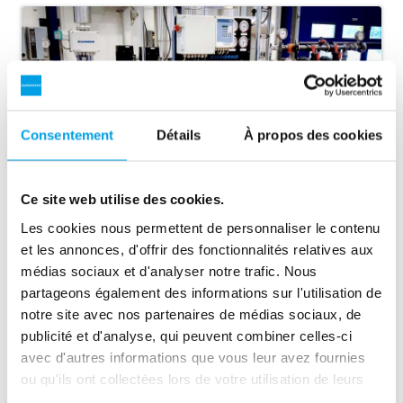
Consentement
Détails
À propos des cookies
Ce site web utilise des cookies.
Les cookies nous permettent de personnaliser le contenu
et les annonces, d'offrir des fonctionnalités relatives aux
médias sociaux et d'analyser notre trafic. Nous
partageons également des informations sur l'utilisation de
Eau d'appoint optimale chez Skærbæk District
notre site avec nos partenaires de médias sociaux, de
Heating
publicité et d'analyse, qui peuvent combiner celles-ci
Chaque année, 27 000 MWh de chaleur sont fournis à
avec d'autres informations que vous leur avez fournies
environ 1 400 consommateurs par la centrale de
ou qu'ils ont collectées lors de votre utilisation de leurs
chauffage urbain de Skærbæk, au Danemark.
services.