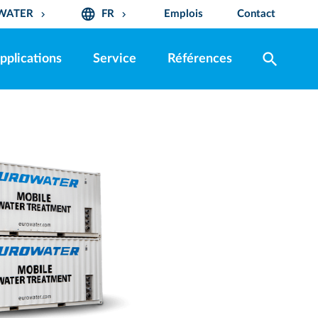
language
OWATER
FR
Emplois
Contact
keyboard_arrow_down
keyboard_arrow_down
search
pplications
Service
Références