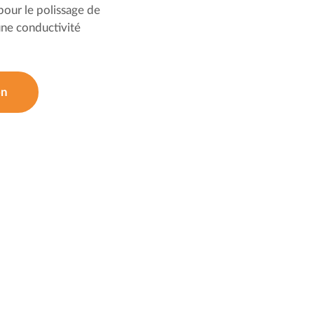
 pour le polissage de
une conductivité
on