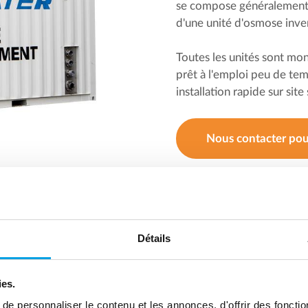
se compose généralement d
d'une unité d'osmose inv
Toutes les unités sont mon
prêt à l'emploi peu de tem
installation rapide sur sit
Nous contacter pour
Voir l'intérieur du conteneur
Détails
ies.
e personnaliser le contenu et les annonces, d'offrir des fonctio