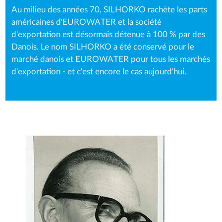
Au milieu des années 70, SILHORKO rachète les parts
américaines d'EUROWATER et la société
d'exportation est désormais détenue à 100 % par des
Danois. Le nom SILHORKO a été conservé pour le
marché danois et EUROWATER pour tous les marchés
d'exportation - et c'est encore le cas aujourd'hui.