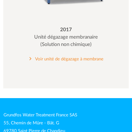
2017
Unité dégazage membranaire
(Solution non chimique)
Voir unité de dégazage à membrane
Grundfos Water Treatment France SAS
55, Chemin de Mûre - Bât. G
69780 Saint Pierre de Chandieu