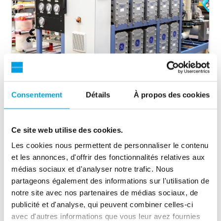
Consentement
Détails
À propos des cookies
Débit plus élevé
Avec un EDI personnalisé, il est possible d'atteindre un débit
3
allant jusqu'à 60 m
/h.
Ce site web utilise des cookies.
Les cookies nous permettent de personnaliser le contenu
et les annonces, d'offrir des fonctionnalités relatives aux
médias sociaux et d'analyser notre trafic. Nous
partageons également des informations sur l'utilisation de
notre site avec nos partenaires de médias sociaux, de
publicité et d'analyse, qui peuvent combiner celles-ci
avec d'autres informations que vous leur avez fournies