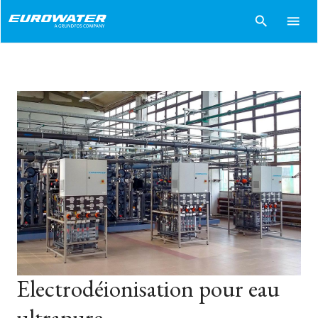
search
menu
Electrodéionisation pour eau
ultrapure