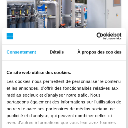
Consentement
Détails
À propos des cookies
5. Dégazage à membrane
L'unité de dégazage à membrane (MDU) fournit une
technologie efficace et sans produits chimiques pour éliminer
Ce site web utilise des cookies.
le CO2 du perméat de l’unité RO.
Les cookies nous permettent de personnaliser le contenu
et les annonces, d'offrir des fonctionnalités relatives aux
médias sociaux et d'analyser notre trafic. Nous
partageons également des informations sur l'utilisation de
notre site avec nos partenaires de médias sociaux, de
publicité et d'analyse, qui peuvent combiner celles-ci
avec d'autres informations que vous leur avez fournies