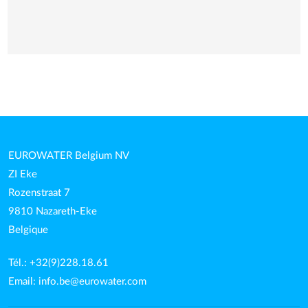
EUROWATER Belgium NV
ZI Eke
Rozenstraat 7
9810 Nazareth-Eke
Belgique
Tél.: +32(9)228.18.61
Email:
info.be@eurowater.com