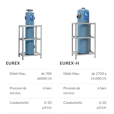
EUREX
EUREX-H
Débit Max.:
de 700
Débit Max.:
de 2700 à
à4000 l/h
14,000 l/h
Pression de
6 bars
Pression de
6 bars
service:
service:
Conductivité:
0-20
Conductivité:
0-20
μS/cm
μS/cm