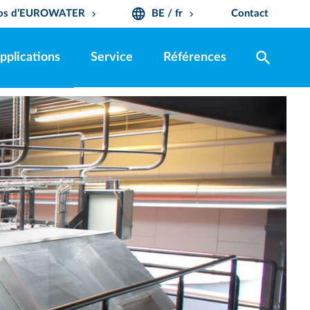
language
pos d’EUROWATER
BE / fr
Contact
keyboard_arrow_down
keyboard_arrow_down
search
pplications
Service
Références