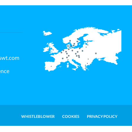
swt.com
ence
WHISTLEBLOWER
COOKIES
PRIVACY POLICY