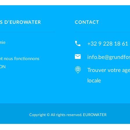
S D’EUROWATER
CONTACT
phone
nie
+32 9 228 18 61
mail
info.be@grundfo
 nous fonctionnons
ADN
Trouver votre ag
locale
Copyright © All rights reserved. EUROWATER