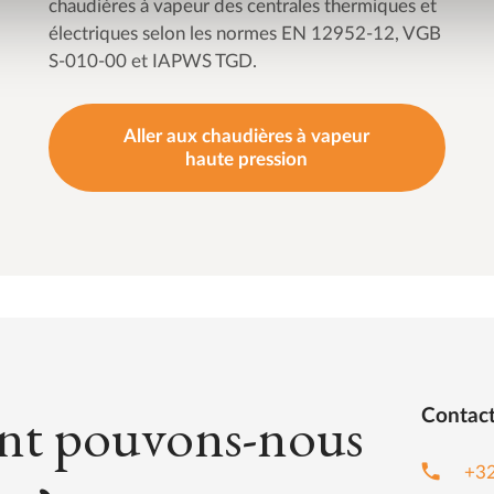
chaudières à vapeur des centrales thermiques et
électriques selon les normes EN 12952-12, VGB
S-010-00 et IAPWS TGD.
Aller aux chaudières à vapeur
haute pression
t pouvons-nous
Contac
phone
+3