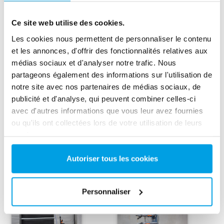
de transport solide et sont prêtes à l'emploi.
Ce site web utilise des cookies.
L’unité compacte est facile à utiliser, l’armoire, les
Les cookies nous permettent de personnaliser le contenu
débitmètres et les manomètres étant accessible à
et les annonces, d'offrir des fonctionnalités relatives aux
l'avant de l'unité.
médias sociaux et d'analyser notre trafic. Nous
partageons également des informations sur l'utilisation de
notre site avec nos partenaires de médias sociaux, de
Nous contacter pour plus d'informations
publicité et d'analyse, qui peuvent combiner celles-ci
avec d'autres informations que vous leur avez fournies
ou qu'ils ont collectées lors de votre utilisation de leurs
services.
Options disponibles pour unité
Autoriser tous les cookies
compacte de location
Personnaliser