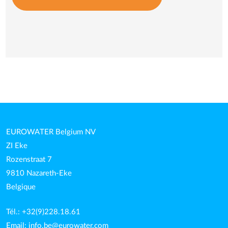
EUROWATER Belgium NV
ZI Eke
Rozenstraat 7
9810 Nazareth-Eke
Belgique
Tél.: +32(9)228.18.61
Email:
info.be@eurowater.com