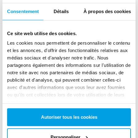
Consentement
Détails
À propos des cookies
Ce site web utilise des cookies.
2 x 60 m³/h ultrapure water for power plant - WTP in 6
x 40’ containers
Les cookies nous permettent de personnaliser le contenu
et les annonces, d'offrir des fonctionnalités relatives aux
This customer needed to upgrade the existing water
médias sociaux et d'analyser notre trafic. Nous
treatment plant, but no free space at site was available.
partageons également des informations sur l'utilisation de
Mobile water treatment in a container was the solution of
choice.
notre site avec nos partenaires de médias sociaux, de
Eau de chaudière
Unité mobile
publicité et d'analyse, qui peuvent combiner celles-ci
Centrales thermiques et électriques
avec d'autres informations que vous leur avez fournies
ou qu'ils ont collectées lors de votre utilisation de leurs
See reference
services.
Autoriser tous les cookies
Personnaliser