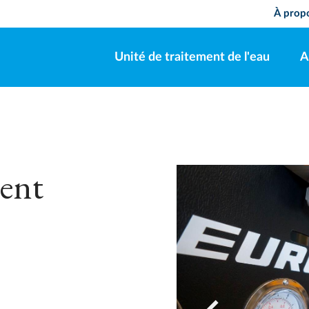
À pro
Unité de traitement de l'eau
A
ment