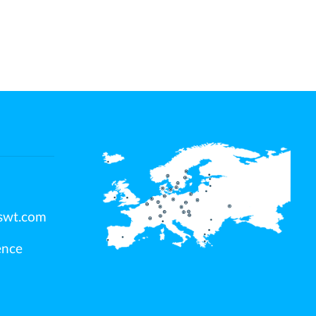
swt.com
ence