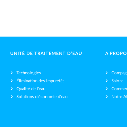
UNITÉ DE TRAITEMENT D’EAU
A PROPO
Technologies
Compag
Élimination des impuretés
Salons
Qualité de l’eau
Comment
Solutions d’économie d’eau
Notre 