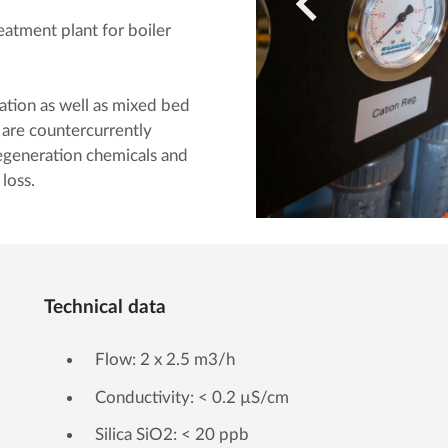
ment plant for boiler
ation as well as mixed bed
 are countercurrently
regeneration chemicals and
loss.
Technical data
Flow: 2 x 2.5 m3/h
Conductivity: < 0.2 µS/cm
Silica SiO2: < 20 ppb