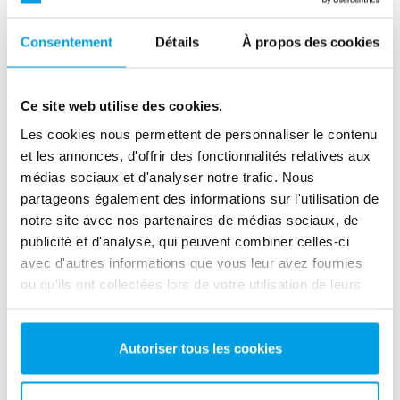
Consentement
Détails
À propos des cookies
Avec le contrôleur SE40, il est possible de collecter
des paramètres de processus sélectionnés tels que la
Ce site web utilise des cookies.
conductivité, le débit et la pression en temps réel. Les
Les cookies nous permettent de personnaliser le contenu
données sont affichées via des tableaux et des
et les annonces, d'offrir des fonctionnalités relatives aux
graphiques sur un écran tactile couleur intuitif.
médias sociaux et d'analyser notre trafic. Nous
partageons également des informations sur l'utilisation de
La commande SE40 est conçue et développée par les
notre site avec nos partenaires de médias sociaux, de
ingénieurs automatismes d'EUROWATER. Cela
publicité et d'analyse, qui peuvent combiner celles-ci
garantit un logiciel flexible qui peut être configuré
avec d'autres informations que vous leur avez fournies
pour les besoins spécifiques des clients. Dans le même
ou qu'ils ont collectées lors de votre utilisation de leurs
temps, nos techniciens de service qualifiés peuvent
services.
fournir une assistance qualifiée en cas d'événement
imprévu pour maintenir la fiabilité opérationnelle.
Autoriser tous les cookies
Lire plus sur le SE-40