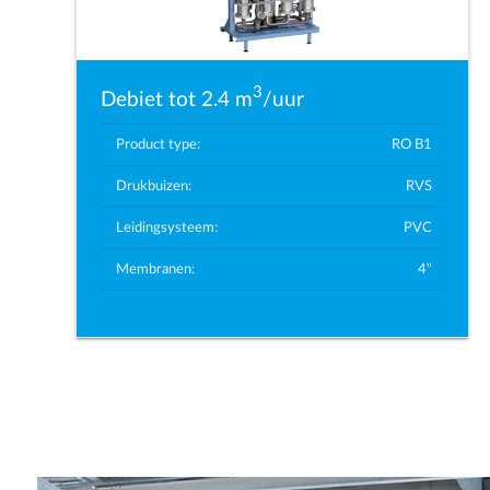
3
Debiet tot 2.4 m
/uur
Product type:
RO B1
Drukbuizen:
RVS
Leidingsysteem:
PVC
Membranen:
4"