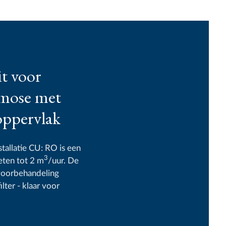
it voor
mose met
oppervlak
allatie CU: RO is een
3
ten tot 2 m
/uur. De
 voorbehandeling
lter - klaar voor