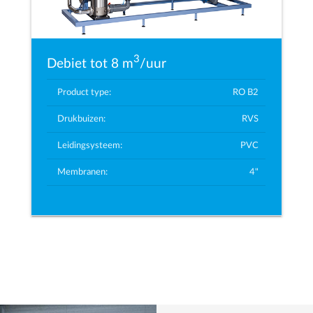
3
Debiet tot 8 m
/uur
Product type:
RO B2
Drukbuizen:
RVS
Leidingsysteem:
PVC
Membranen:
4"