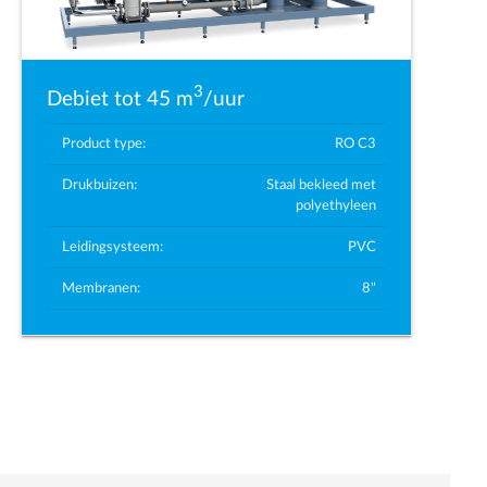
3
Debiet tot 45 m
/uur
Product type:
RO C3
Drukbuizen:
Staal bekleed met
polyethyleen
Leidingsysteem:
PVC
Membranen:
8"