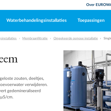
Over EUROW
Waterbehandelingsinstallaties
Toepassingen
installaties
Membraanfiltratie
Omgekeerde osmose installatie
Singl
teem
loste zouten, deeltjes,
 toevoerwater verwijderen.
ert gedemineraliseerd
 µS/cm.