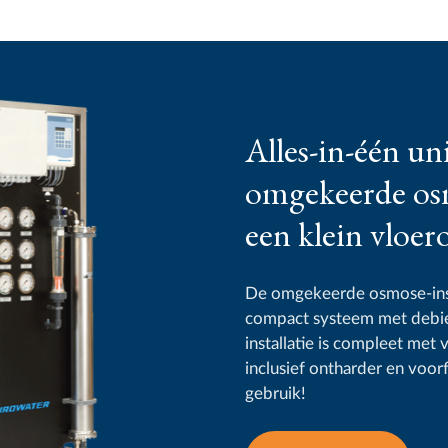
Alles-in-één un
omgekeerde os
een klein vloer
De omgekeerde osmose-inst
compact systeem met debie
installatie is compleet met
inclusief ontharder en voorfi
gebruik!