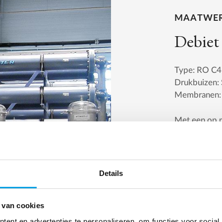
MAATWER
Debiet
Type: RO C4
Drukbuizen: 
Membranen:
Met een op 
installatie i
3
m
/uur te b
dezelfde ont
standaardpla
Details
behoeften.
 van cookies
N
ent en advertenties te personaliseren, om functies voor social