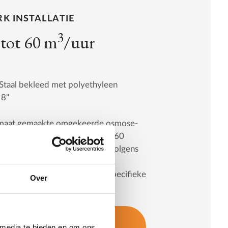
K INSTALLATIE
3
 tot 60 m
/uur
Staal bekleed met polyethyleen
 8"
maat gemaakte omgekeerde osmose-
s het mogelijk om een debiet tot 60
ehalen. De plant is ontworpen volgens
werpprincipes als onze
nten, maar aangepast aan uw specifieke
Over
eem contact op voor meer
 media te bieden en om ons