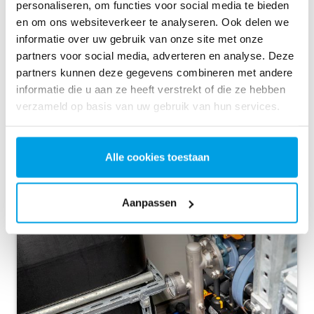
personaliseren, om functies voor social media te bieden
en om ons websiteverkeer te analyseren. Ook delen we
informatie over uw gebruik van onze site met onze
partners voor social media, adverteren en analyse. Deze
partners kunnen deze gegevens combineren met andere
informatie die u aan ze heeft verstrekt of die ze hebben
Waterontharder als voorbehandeling van de
verzameld op basis van uw gebruik van hun services.
omgekeerde osmose
Alle cookies toestaan
Aanpassen