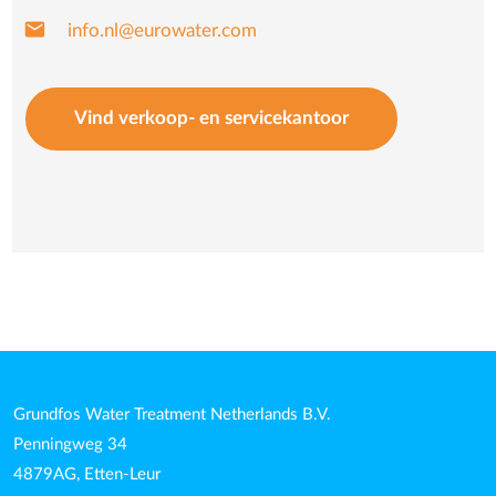
mail
info.nl@eurowater.com
Vind verkoop- en servicekantoor
Grundfos Water Treatment Netherlands B.V.
Penningweg 34
4879AG, Etten-Leur