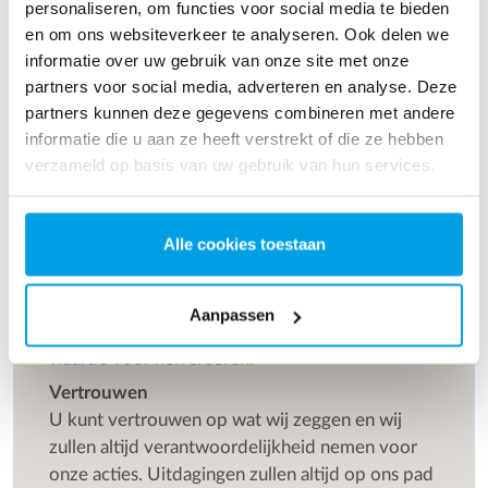
die het waarderen om met een hoge mate van
personaliseren, om functies voor social media te bieden
vrijheid en verantwoordelijkheid hun dagelijkse
en om ons websiteverkeer te analyseren. Ook delen we
werkzaamheden uit te voeren. Hierbij staat het
informatie over uw gebruik van onze site met onze
accepteren en respecteren van verschillende
partners voor social media, adverteren en analyse. Deze
functies, werkzaamheden en individuen hoog in
partners kunnen deze gegevens combineren met andere
ons vaandel.
informatie die u aan ze heeft verstrekt of die ze hebben
WELKE KERNWAARDEN ZIJN CRUCIAAL
verzameld op basis van uw gebruik van hun services.
VOOR ONZE STRATEGIE?
Kernwaarden
Alle cookies toestaan
Waarden voor klanten
Aanpassen
Alles wat we voor onze klanten doen moet
waarde voor hen creëren.
Vertrouwen
U kunt vertrouwen op wat wij zeggen en wij
zullen altijd verantwoordelijkheid nemen voor
onze acties. Uitdagingen zullen altijd op ons pad