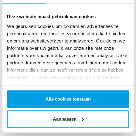
De eenvoudige gebruikersinterface vergemakkelijkt het
monitoren van de configuratie parameters en het regelen van
Deze website maakt gebruik van cookies
de werking en regeneratie.
We gebruiken cookies om content en advertenties te
personaliseren, om functies voor social media te bieden
en om ons websiteverkeer te analyseren. Ook delen we
informatie over uw gebruik van onze site met onze
partners voor social media, adverteren en analyse. Deze
partners kunnen deze gegevens combineren met andere
informatie die u aan ze heeft verstrekt of die ze hebben
verzameld op basis van uw gebruik van hun services.
Alle cookies toestaan
Aanpassen
OP WENS GEMAAKT