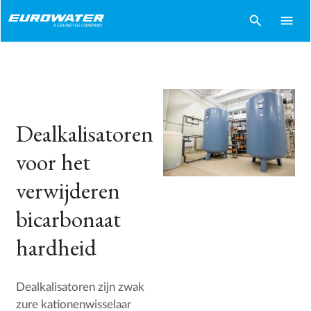
search
menu
Dealkalisatoren
voor het
verwijderen
bicarbonaat
hardheid
Dealkalisatoren zijn zwak
zure kationenwisselaar