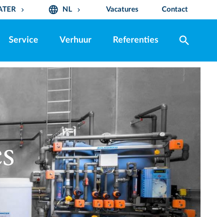
language
ATER
NL
Vacatures
Contact
keyboard_arrow_down
keyboard_arrow_down
search
Service
Verhuur
Referenties
es