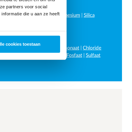
HARDHEID
ze partners voor social
nformatie die u aan ze heeft
Calcium
|
Kalkaanslag
|
Magnesium
|
Silica
ZOUTEN
lle cookies toestaan
Ammonium
|
Arseen
|
Bicarbonaat
|
Chloride
|
Fluoride
|
Nitraat
|
Nitriet
|
Fosfaat
|
Sulfaat