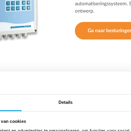
automatiseringssysteem. S
ontwerp.
Ga naar besturinge
id
Details
r wilt verwijderen.
 van cookies
ent en advertenties te personaliseren, om functies voor social