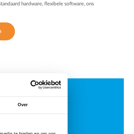
tandaard hardware, flexibele software, ons
n
Over
 media te bieden en om ons