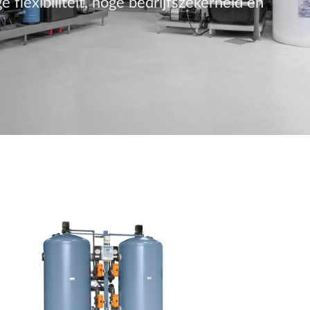
lexibiliteit, hoge bedrijfszekerheid en