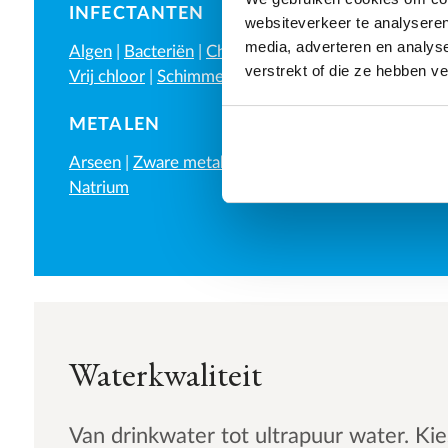
INFECTANTEN
websiteverkeer te analyseren
media, adverteren en analys
Algen
|
Bacteriën
|
Chlooramine
|
Chloordioxide
|
verstrekt of die ze hebben v
Vrij chloor
|
Schimmels
|
Virussen
METALEN
Arseen
|
Zware metalen
|
Ijzer
|
Mangaan
|
Natrium
Waterkwaliteit
Van drinkwater tot ultrapuur water. Kie