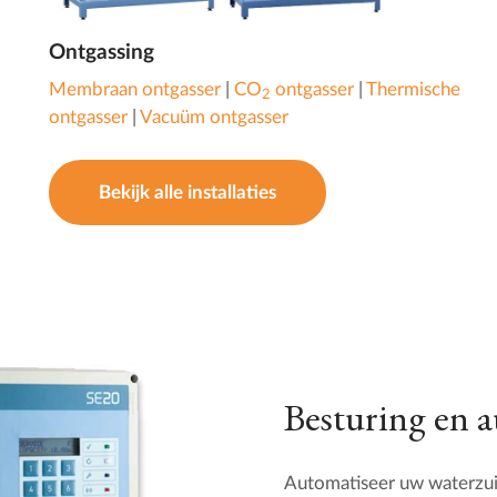
Ontgassing
Membraan ontgasser
|
CO
ontgasser
|
Thermische
2
ontgasser
|
Vacuüm ontgasser
Bekijk alle installaties
Besturing en 
Automatiseer uw waterzuiv