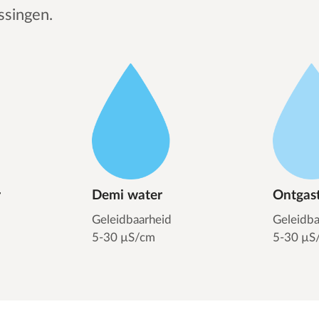
ssingen.
r
Demi water
Ontgas
Geleidbaarheid
Geleidba
5-30 µS/cm
5-30 µS