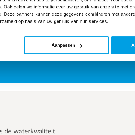
GASSEN
. Ook delen we informatie over uw gebruik van onze site met on
e. Deze partners kunnen deze gegevens combineren met andere i
Kooldioxide
|
Zuurstof
|
Stikstof
erzameld op basis van uw gebruik van hun services.
ORGANISCHE STOFFEN
Aanpassen
A
Organisch oplosmidddel
|
Pesticiden
|
Fenol
s de waterkwaliteit