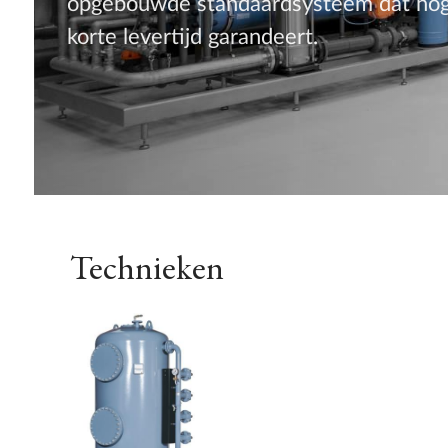
opgebouwde standaardsysteem dat hoge f
korte levertijd garandeert.
Technieken