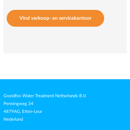
Vind verkoop- en servicekantoor
Grundfos Water Treatment Netherlands B.V.
Penningweg 34
4879AG, Etten-Leur
Nederland