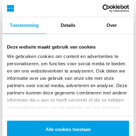
ontharder als voorbehandeling. Alle units zijn
gebouwd op dezelfde sterke transportsteun en zijn
klaar voor gebruik.
Toestemming
Details
Over
De bediening van de compacte unit is
gebruiksvriendelijk: zowel de bediening, debietmeters
Deze website maakt gebruik van cookies
als manometers werken vanaf de voorkant van de unit.
We gebruiken cookies om content en advertenties te
personaliseren, om functies voor social media te bieden
Neem contact op voor meer informatie
en om ons websiteverkeer te analyseren. Ook delen we
informatie over uw gebruik van onze site met onze
partners voor social media, adverteren en analyse. Deze
partners kunnen deze gegevens combineren met andere
Huurmogelijkheden voor compacte unit
informatie die u aan ze heeft verstrekt of die ze hebben
verzameld op basis van uw gebruik van hun services.
Alle cookies toestaan