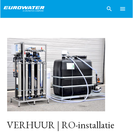
search
menu
VERHUUR | RO-installatie