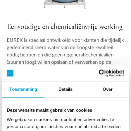
Eenvoudige en chemicaliënvrije werking
EUREX is speciaal ontwikkeld voor klanten die tijdelijk
gedemineraliseerd water van de hoogste kwaliteit
nodig hebben en die geen regeneratiechemicaliën
(zuur en loog) willen opslaan of verwerken op de
plaats van installatie.
De EUREX-unit heeft een debiet tot 28 m³/uur.
Toestemming
Details
Over
Afhankelijk van de toepassing heeft het grootste deel
van de plantcapaciteit geleidbaarheden lager dan 0,1
μS/cm.
Deze website maakt gebruik van cookies
We gebruiken cookies om content en advertenties te
Neem contact op voor meer informatie
personaliseren, om functies voor social media te bieden