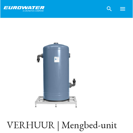
search
menu
VERHUUR | Mengbed-unit