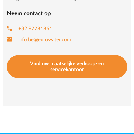
Neem contact op
phone
+32 92281861
mail
info.be@eurowater.com
Vind uw plaatselijke verkoop- en
servicekantoor