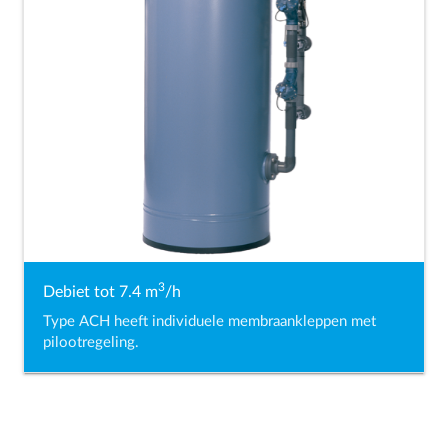
3
Debiet tot 7.4 m
/h
Type ACH heeft individuele membraankleppen met
pilootregeling.