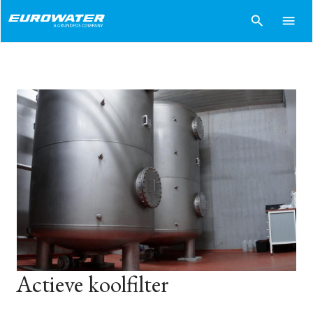
search
menu
Actieve koolfilter