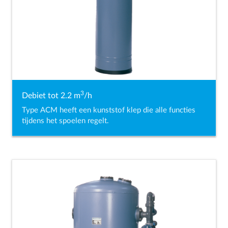
3
Debiet tot 2.2 m
/h
Type ACM heeft een kunststof klep die alle functies
tijdens het spoelen regelt.