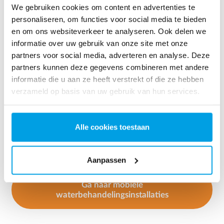
We gebruiken cookies om content en advertenties te
personaliseren, om functies voor social media te bieden
en om ons websiteverkeer te analyseren. Ook delen we
informatie over uw gebruik van onze site met onze
partners voor social media, adverteren en analyse. Deze
Sanering van vervuild water
partners kunnen deze gegevens combineren met andere
informatie die u aan ze heeft verstrekt of die ze hebben
Verontreinigde gebieden zijn een potentieel probleem
verzameld op basis van uw gebruik van hun services.
voor het grondwater en voor ons toekomstige
drinkwater. Sanering van vervuilde gebieden omvat
vaak het omgaan met vervuild water. EUROWATER
Alle cookies toestaan
heeft ervaring met mobiele filterinstallaties voor
tijdelijke saneringen.
Aanpassen
Ga naar mobiele
waterbehandelingsinstallaties